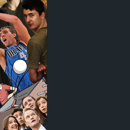
d
e
–
E
i
n
a
u
s
g
e