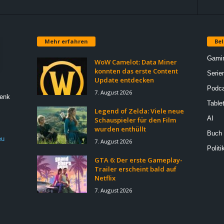
Mehr erfahren
Bel
Gami
WoW Camelot: Data Miner
konnten das erste Content
Serie
Update entdecken
Podca
7. August 2026
Denk
Table
Legend of Zelda: Viele neue
AI
Schauspieler für den Film
wurden enthüllt
Buch
eu
7. August 2026
Politi
GTA 6: Der erste Gameplay-
Trailer erscheint bald auf
Netflix
7. August 2026