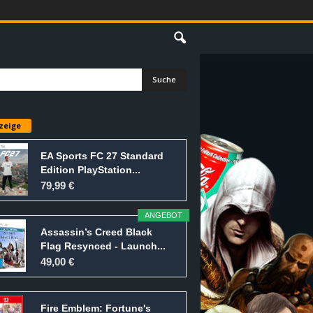
E
zeige
EA Sports FC 27 Standard
Edition PlayStation...
79,99 €
ANGEBOT
Assassin’s Creed Black
Flag Resynced - Launch...
49,00 €
Fire Emblem: Fortune's