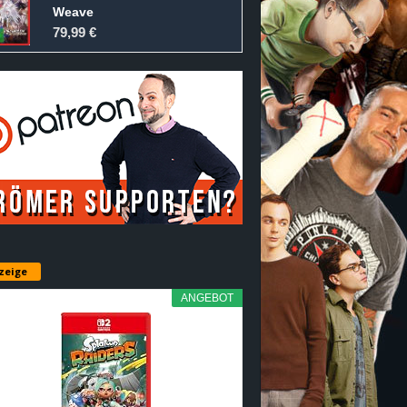
Weave
79,99 €
zeige
ANGEBOT