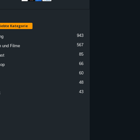
iebte Kategorie
943
ng
567
n und Filme
85
st
66
top
60
48
43
k