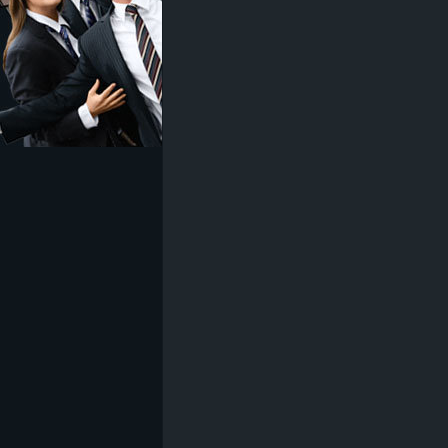
z
e
i
c
h
n
e
t
e
r