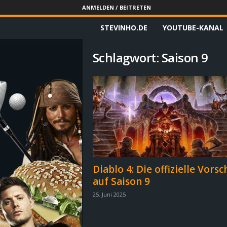
ANMELDEN / BEITRETEN
STEVINHO.DE
YOUTUBE-KANAL
S
t
Schlagwort: Saison 9
e
v
i
n
h
Diablo 4: Die offizielle Vors
auf Saison 9
o
25. Juni 2025
.