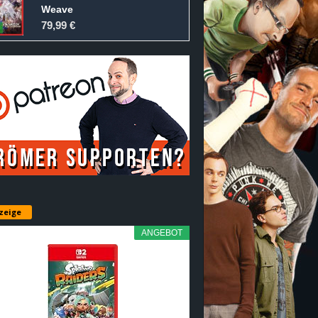
Weave
79,99 €
zeige
ANGEBOT