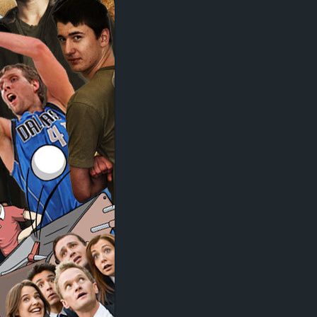
d
e
–
E
i
n
a
u
s
g
e