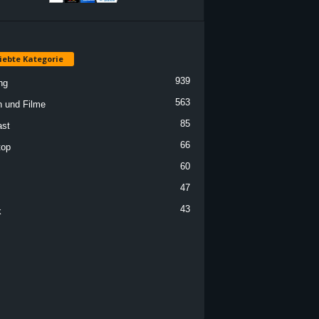
iebte Kategorie
939
ng
563
n und Filme
85
st
66
top
60
47
43
k