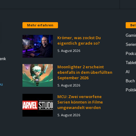
Mehr erfahren
Bel
Gami
Krömer, was zockst Du
eigentlich gerade so?
Serie
5. August 2026
Podca
Denk
Table
Moonlighter 2 erscheint
ebenfalls in dem überfüllten
AI
September 2026
Buch
eu
5. August 2026
Politi
MCU: Zwei verworfene
Serien könnten in Filme
umgewandelt werden
5. August 2026