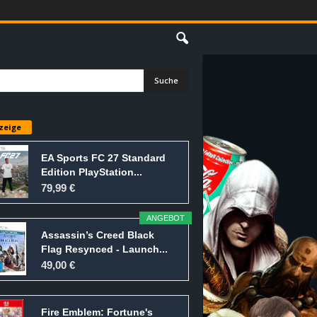
E
zeige
EA Sports FC 27 Standard
Edition PlayStation...
79,99 €
ANGEBOT
Assassin’s Creed Black
Flag Resynced - Launch...
49,00 €
Fire Emblem: Fortune's