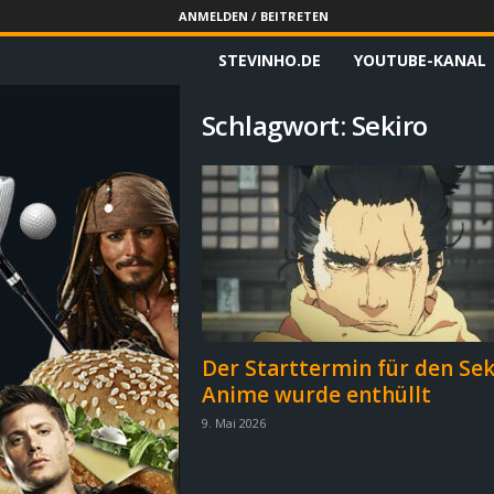
ANMELDEN / BEITRETEN
STEVINHO.DE
YOUTUBE-KANAL
S
t
Schlagwort: Sekiro
e
v
i
n
h
Der Starttermin für den Sek
Anime wurde enthüllt
o
9. Mai 2026
.