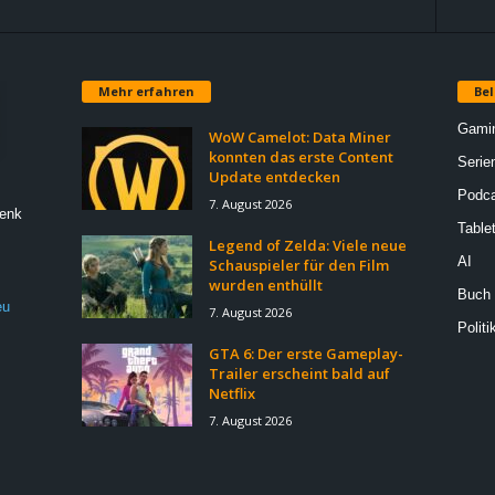
Mehr erfahren
Bel
Gami
WoW Camelot: Data Miner
konnten das erste Content
Serie
Update entdecken
Podca
7. August 2026
Denk
Table
Legend of Zelda: Viele neue
AI
Schauspieler für den Film
wurden enthüllt
Buch
eu
7. August 2026
Politi
GTA 6: Der erste Gameplay-
Trailer erscheint bald auf
Netflix
7. August 2026