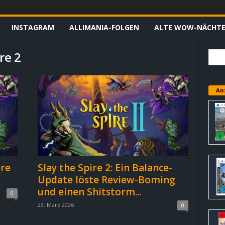
INSTAGRAM
ALLIMANIA-FOLGEN
ALTE WOW-NÄCHT
re 2
An
ere
Slay the Spire 2: Ein Balance-
Update löste Review-Boming
und einen Shitstorm...
0
23. März 2026
0