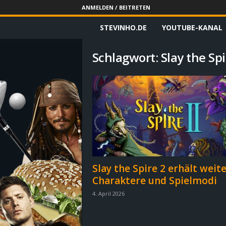
ANMELDEN / BEITRETEN
STEVINHO.DE
YOUTUBE-KANAL
S
t
Schlagwort: Slay the Spi
e
v
i
n
h
Slay the Spire 2 erhält weit
Charaktere und Spielmodi
o
4. April 2026
.