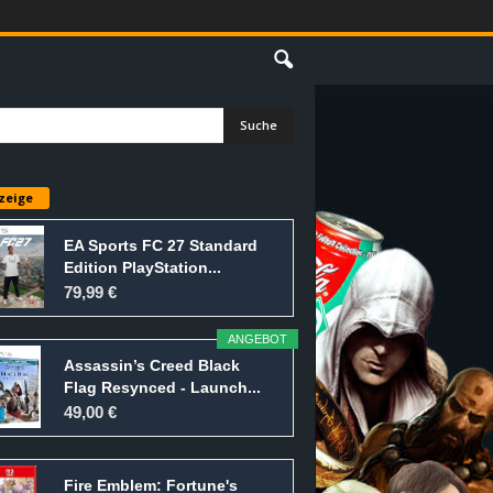
E
zeige
EA Sports FC 27 Standard
Edition PlayStation...
79,99 €
ANGEBOT
Assassin’s Creed Black
Flag Resynced - Launch...
49,00 €
Fire Emblem: Fortune's