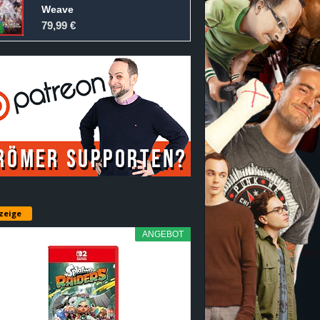
Weave
79,99 €
zeige
ANGEBOT