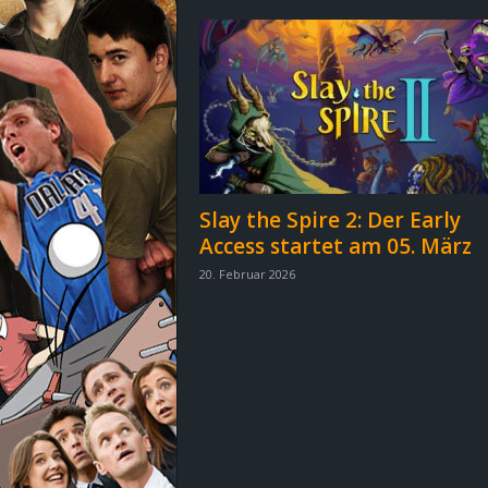
d
e
–
E
i
Slay the Spire 2: Der Early
Access startet am 05. März
n
20. Februar 2026
a
u
s
g
e