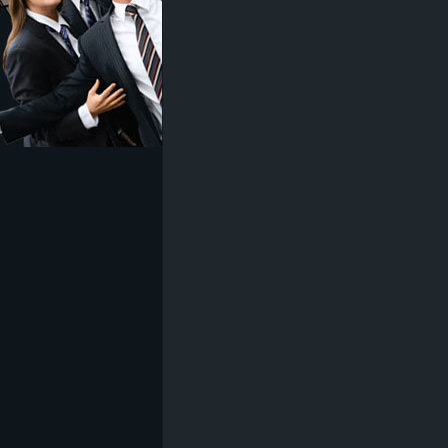
z
e
i
c
h
n
e
t
e
r