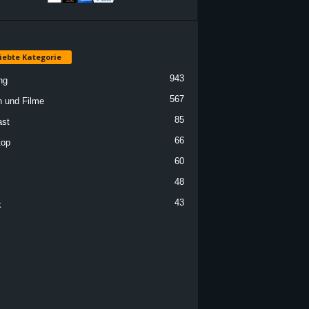
iebte Kategorie
943
ng
567
n und Filme
85
st
66
top
60
48
43
k