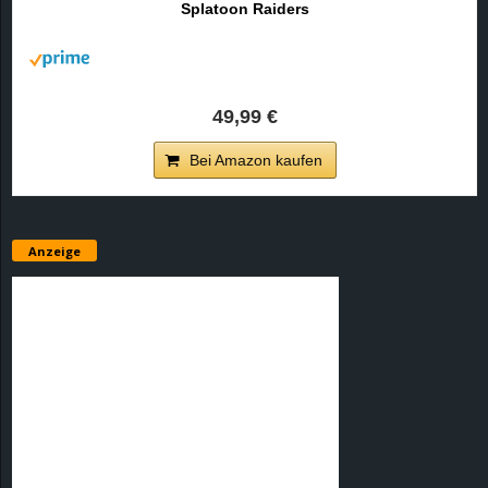
Splatoon Raiders
r
B
l
49,99 €
o
Bei Amazon kaufen
g
!
Anzeige