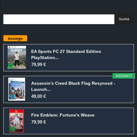
d
e
–
Anzeige
E
EA Sports FC 27 Standard Edition
PlayStation...
i
79,99 €
n
ANGEBOT
Assassin’s Creed Black Flag Resynced -
a
Launch...
49,00 €
u
Fire Emblem: Fortune's Weave
s
79,99 €
g