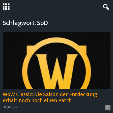
S
Schlagwort: SoD
t
e
v
i
n
h
WoW Classic: Die Saison der Entdeckung
o
erhält noch noch einen Patch
28. Juni 2026
0
.