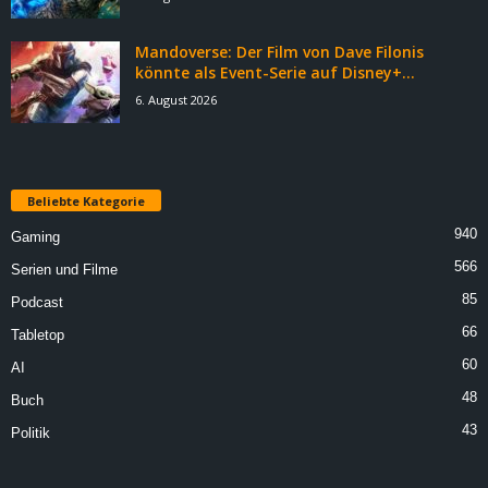
Mandoverse: Der Film von Dave Filonis
könnte als Event-Serie auf Disney+...
6. August 2026
Beliebte Kategorie
940
Gaming
566
Serien und Filme
85
Podcast
66
Tabletop
60
AI
48
Buch
43
Politik