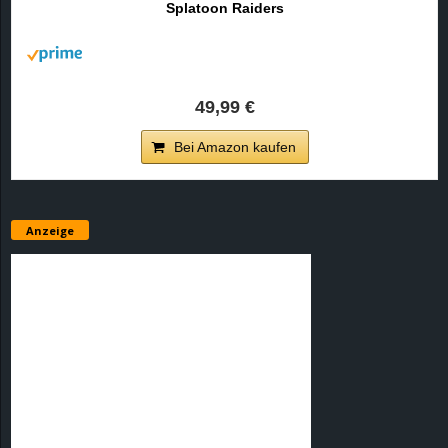
Splatoon Raiders
r
B
l
49,99 €
o
Bei Amazon kaufen
g
!
Anzeige