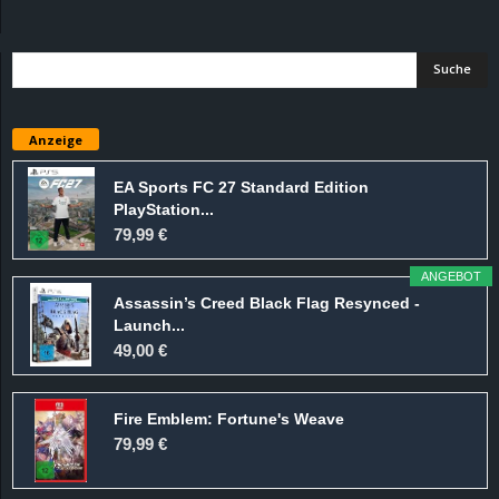
d
e
–
Anzeige
E
EA Sports FC 27 Standard Edition
PlayStation...
i
79,99 €
n
ANGEBOT
Assassin’s Creed Black Flag Resynced -
a
Launch...
49,00 €
u
Fire Emblem: Fortune's Weave
s
79,99 €
g