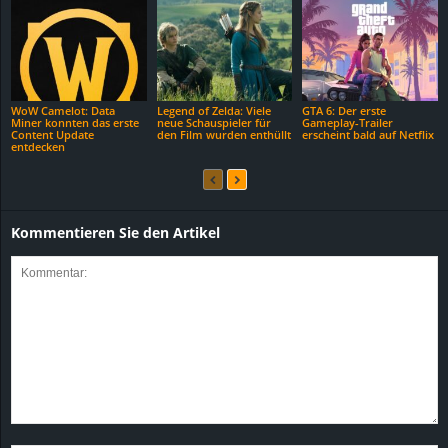
WoW Camelot: Data
Legend of Zelda: Viele
GTA 6: Der erste
Miner konnten das erste
neue Schauspieler für
Gameplay-Trailer
Content Update
den Film wurden enthüllt
erscheint bald auf Netflix
entdecken
Kommentieren Sie den Artikel