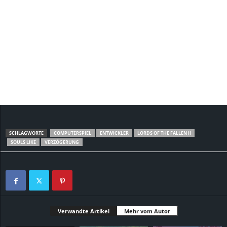
SCHLAGWORTE
COMPUTERSPIEL
ENTWICKLER
LORDS OF THE FALLEN II
SOULS LIKE
VERZÖGERUNG
Verwandte Artikel
Mehr vom Autor