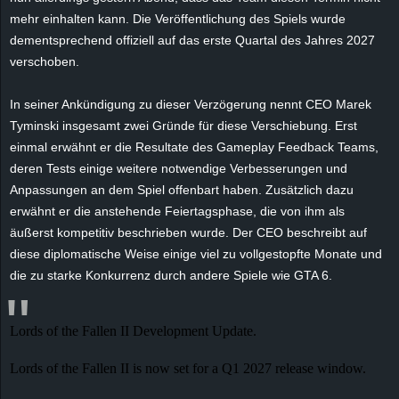
e
mehr einhalten kann. Die Veröffentlichung des Spiels wurde
dementsprechend offiziell auf das erste Quartal des Jahres 2027
z
verschoben.
e
In seiner Ankündigung zu dieser Verzögerung nennt CEO Marek
Tyminski insgesamt zwei Gründe für diese Verschiebung. Erst
i
einmal erwähnt er die Resultate des Gameplay Feedback Teams,
deren Tests einige weitere notwendige Verbesserungen und
c
Anpassungen an dem Spiel offenbart haben. Zusätzlich dazu
erwähnt er die anstehende Feiertagsphase, die von ihm als
h
äußerst kompetitiv beschrieben wurde. Der CEO beschreibt auf
n
diese diplomatische Weise einige viel zu vollgestopfte Monate und
die zu starke Konkurrenz durch andere Spiele wie GTA 6.
e
t
Lords of the Fallen II Development Update.
Lords of the Fallen II is now set for a Q1 2027 release window.
e