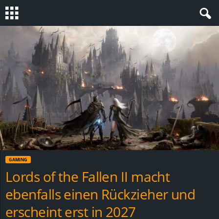
S
t
e
v
i
n
GAMING
h
Lords of the Fallen II macht
ebenfalls einen Rückzieher und
o
erscheint erst in 2027
.