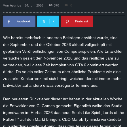
Von
Azurios
-
24. Juni 2026
370
0
d
e
Facebook
X
Pinterest
–
Wie bereits mehrfach in anderen Beiträgen erwähnt wurde, sind
der September und der Oktober 2026 aktuell vollgestopft mit
E
geplanten Veröffentlichungen von Computerspielen. Alle Entwickler
i
versuchen gezielt den November 2026 und das restliche Jahr zu
vermeiden, weil diese Zeit komplett von GTA 6 dominiert werden
n
dürfte. Da so ein voller Zeitraum aber ähnliche Probleme wie eine
zu starke Konkurrenz mit sich bringt, weichen derzeit immer mehr
a
Entwickler auf andere etwas verzögerte Termine aus.
u
Den neuesten Rückzieher dieser Art haben in der aktuellen Woche
die Entwickler von CI Games gemacht. Eigentlich wollte das Studio
s
irgendwann im Herbst 2026 das neue Souls Like Spiel „Lords of the
Fallen II“ auf den Markt bringen. CEO Marek Tyminski verkündete
g
nun allerdings gestern Abend, dass das Team diesen Termin nicht