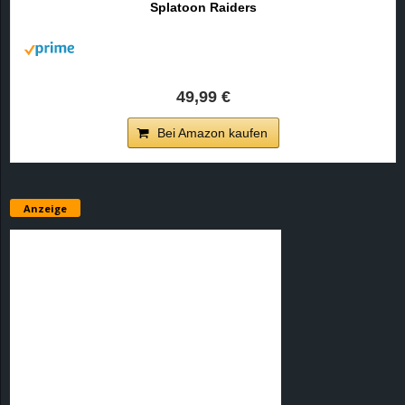
Splatoon Raiders
r
B
l
49,99 €
o
Bei Amazon kaufen
g
!
Anzeige