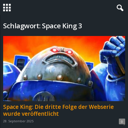
S
Schlagwort: Space King 3
t
e
v
i
n
h
Space King: Die dritte Folge der Webserie
o
wurde veröffentlicht
28. September 2025
0
.