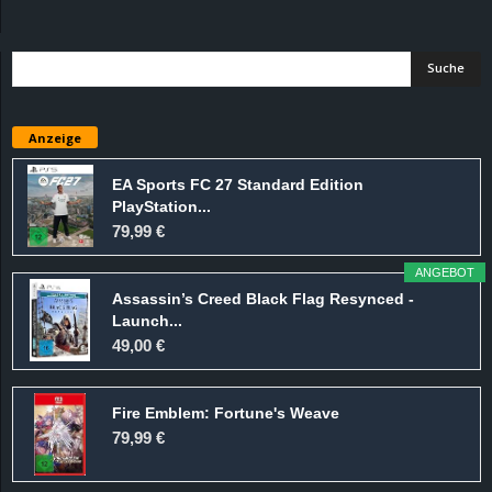
d
e
–
Anzeige
E
EA Sports FC 27 Standard Edition
PlayStation...
i
79,99 €
n
ANGEBOT
Assassin’s Creed Black Flag Resynced -
a
Launch...
49,00 €
u
Fire Emblem: Fortune's Weave
s
79,99 €
g