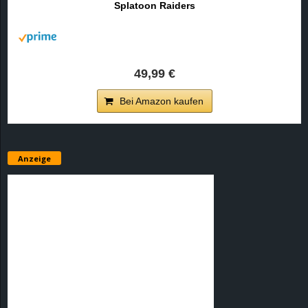
Splatoon Raiders
r
B
l
49,99 €
o
Bei Amazon kaufen
g
!
Anzeige