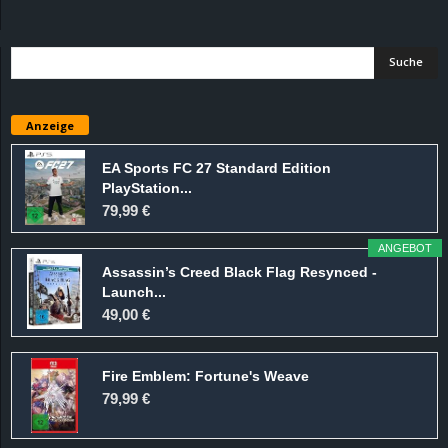
d
e
–
Anzeige
E
EA Sports FC 27 Standard Edition
PlayStation...
i
79,99 €
n
ANGEBOT
Assassin’s Creed Black Flag Resynced -
a
Launch...
49,00 €
u
Fire Emblem: Fortune's Weave
s
79,99 €
g