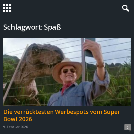
S
Schlagwort: Spaß
t
e
v
i
n
h
Die verrücktesten Werbespots vom Super
o
Bowl 2026
9. Februar 2026
0
.