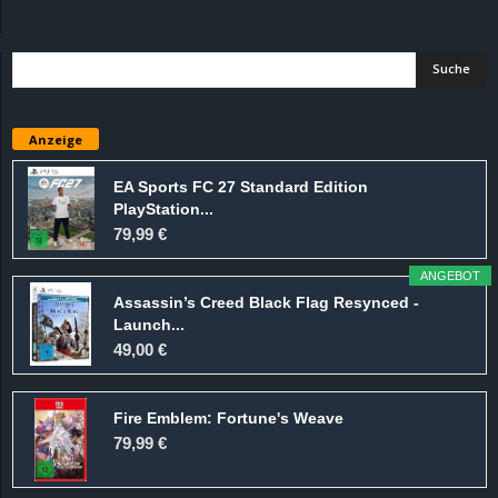
d
e
–
Anzeige
E
EA Sports FC 27 Standard Edition
PlayStation...
i
79,99 €
n
ANGEBOT
Assassin’s Creed Black Flag Resynced -
a
Launch...
49,00 €
u
Fire Emblem: Fortune's Weave
s
79,99 €
g