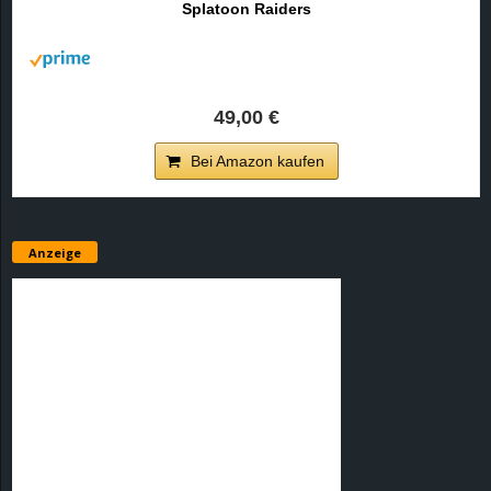
Splatoon Raiders
r
B
l
49,00 €
o
Bei Amazon kaufen
g
!
Anzeige