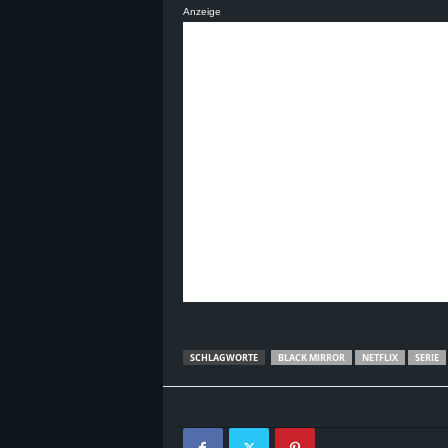
Anzeige
B
l
o
g
!
SCHLAGWORTE
BLACK MIRROR
NETFLIX
SERIE