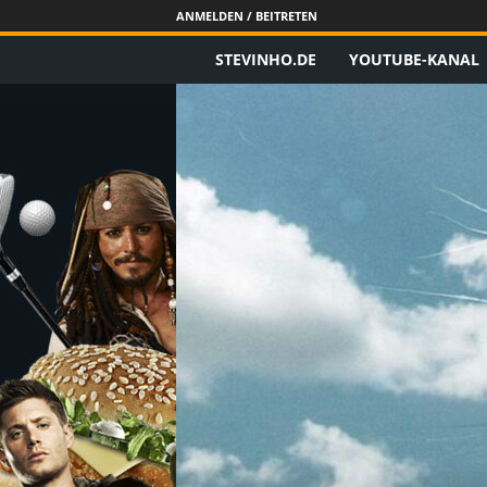
ANMELDEN / BEITRETEN
STEVINHO.DE
YOUTUBE-KANAL
S
t
e
v
i
n
h
o
.