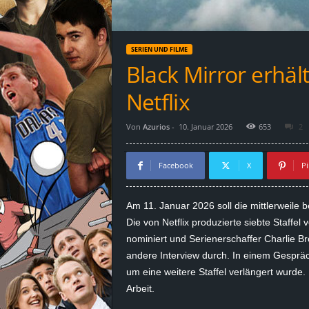
d
e
SERIEN UND FILME
–
Black Mirror erhält
E
Netflix
i
Von
Azurios
-
10. Januar 2026
653
2
n
Facebook
X
Pi
a
Am 11. Januar 2026 soll die mittlerweile b
u
Die von Netflix produzierte siebte Staffel 
nominiert und Serienerschaffer Charlie Br
s
andere Interview durch. In einem Gesprä
um eine weitere Staffel verlängert wurde. 
g
Arbeit.
e