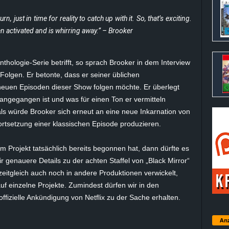
turn, just in time for reality to catch up with it. So, that’s exciting.
n activated and is whirring away.” – Brooker
nthologie-Serie betrifft, so sprach Brooker in dem Interview
Folgen. Er betonte, dass er seiner üblichen
neuen Episoden dieser Show folgen möchte. Er überlegt
t angegangen ist und was für einen Ton er vermitteln
ls würde Brooker sich erneut an eine neue Inkarnation von
ortsetzung einer klassischen Episode produzieren.
m Projekt tatsächlich bereits begonnen hat, dann dürfte es
r genauere Details zu der achten Staffel von „Black Mirror“
zeitgleich auch noch in andere Produktionen verwickelt,
 auf einzelne Projekte. Zumindest dürfen wir in den
zielle Ankündigung von Netflix zu der Sache erhalten.
Anz