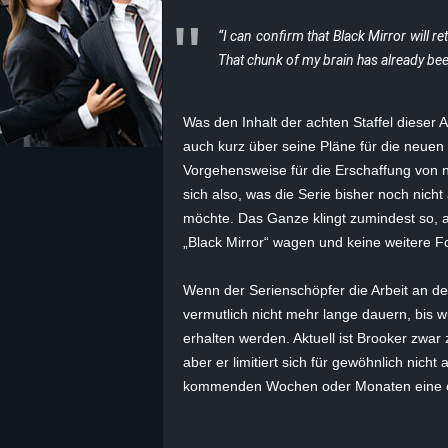
“I can confirm that
Black Mirror
will re
z
That chunk of my brain has already bee
e
Was den Inhalt der achten Staffel dieser A
i
auch kurz über seine Pläne für die neuen 
c
Vorgehensweise für die Erschaffung von 
sich also, was die Serie bisher noch nich
h
möchte. Das Ganze klingt zumindest so, a
„Black Mirror“ wagen und keine weitere F
n
Wenn der Serienschöpfer die Arbeit an de
e
vermutlich nicht mehr lange dauern, bis wi
erhalten werden. Aktuell ist Brooker zwar 
t
aber er limitiert sich für gewöhnlich nicht
kommenden Wochen oder Monaten eine offi
e
r