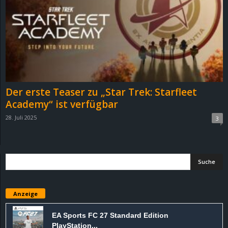
e
z
e
i
Der erste Teaser zu „Star Trek: Starfleet
c
Academy“ ist verfügbar
28. Juli 2025
3
h
n
e
t
Anzeige
e
EA Sports FC 27 Standard Edition
PlayStation...