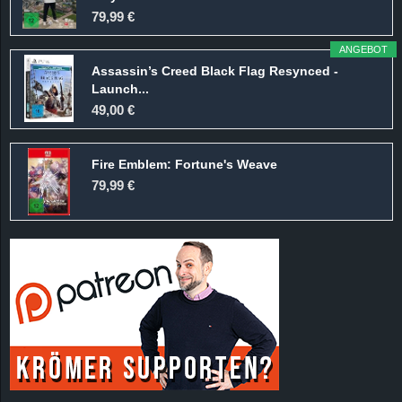
r
79,99 €
B
ANGEBOT
Assassin’s Creed Black Flag Resynced -
l
Launch...
49,00 €
o
Fire Emblem: Fortune's Weave
g
79,99 €
!