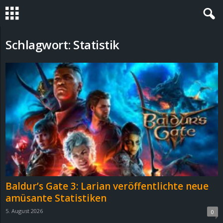
S
Schlagwort: Statistik
t
e
v
i
n
h
Baldur’s Gate 3: Larian veröffentlichte neue
o
amüsante Statistiken
5. August 2026
0
.