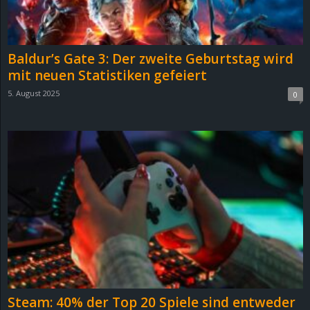
r
B
Baldur’s Gate 3: Der zweite Geburtstag wird
l
mit neuen Statistiken gefeiert
5. August 2025
0
o
g
!
Steam: 40% der Top 20 Spiele sind entweder