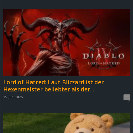
d
e
–
E
i
n
Lord of Hatred: Laut Blizzard ist der
a
Hexenmeister beliebter als der...
15. Juni 2026
1
u
s
g