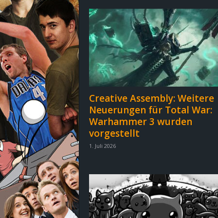
d
e
–
E
i
Creative Assembly: Weitere
Neuerungen für Total War:
n
Warhammer 3 wurden
a
vorgestellt
1. Juli 2026
u
s
g
e