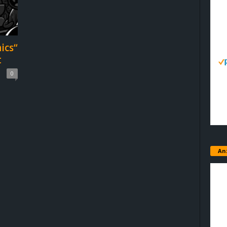
ics“
t
0
An