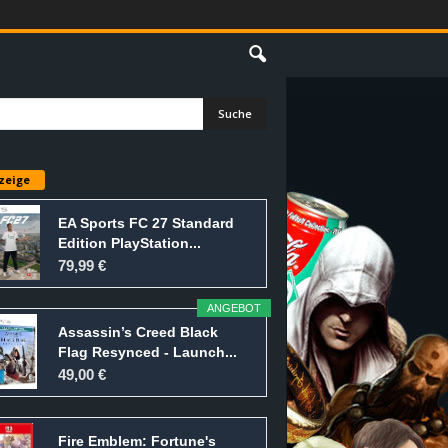
E
zeige
EA Sports FC 27 Standard
Edition PlayStation...
79,99 €
ANGEBOT
Assassin’s Creed Black
Flag Resynced - Launch...
49,00 €
Fire Emblem: Fortune's