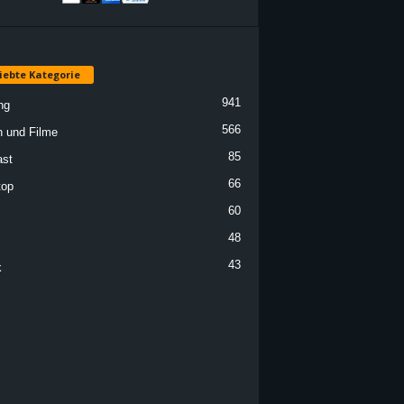
iebte Kategorie
941
ng
566
n und Filme
85
st
66
top
60
48
43
k