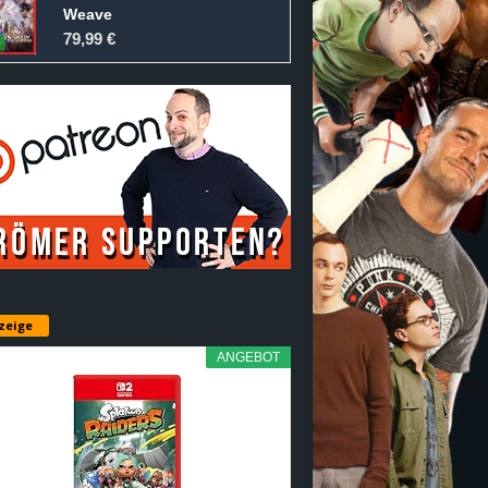
Weave
79,99 €
zeige
ANGEBOT