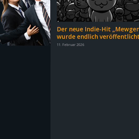
z
e
Der neue Indie-Hit „Mewgen
wurde endlich veröffentlich
i
11. Februar 2026
c
h
n
e
t
e
r