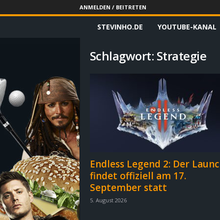
ANMELDEN / BEITRETEN
STEVINHO.DE
YOUTUBE-KANAL
S
t
Schlagwort: Strategie
e
v
i
n
h
Endless Legend 2: Der Launc
findet offiziell am 17.
o
September statt
.
5. August 2026