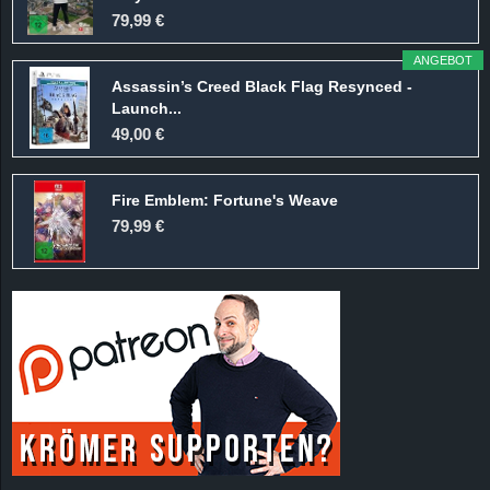
r
79,99 €
B
ANGEBOT
Assassin’s Creed Black Flag Resynced -
l
Launch...
49,00 €
o
Fire Emblem: Fortune's Weave
g
79,99 €
!