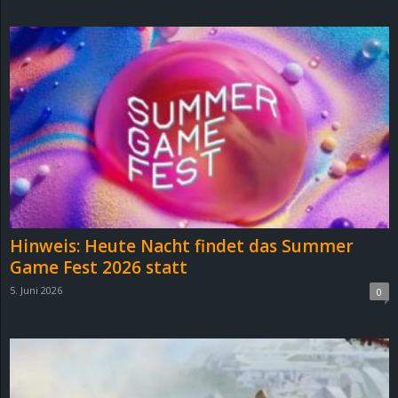
d
e
–
E
i
n
Hinweis: Heute Nacht findet das Summer
a
Game Fest 2026 statt
5. Juni 2026
0
u
s
g