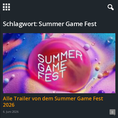
S
Schlagwort: Summer Game Fest
t
e
v
i
n
h
Alle Trailer von dem Summer Game Fest
o
2026
6. Juni 2026
0
.