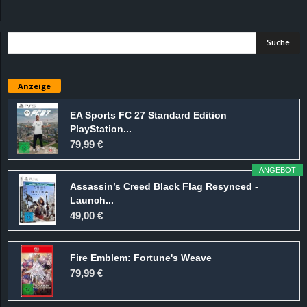
d
e
–
Anzeige
E
EA Sports FC 27 Standard Edition
PlayStation...
i
79,99 €
n
ANGEBOT
Assassin’s Creed Black Flag Resynced -
a
Launch...
49,00 €
u
Fire Emblem: Fortune's Weave
s
79,99 €
g