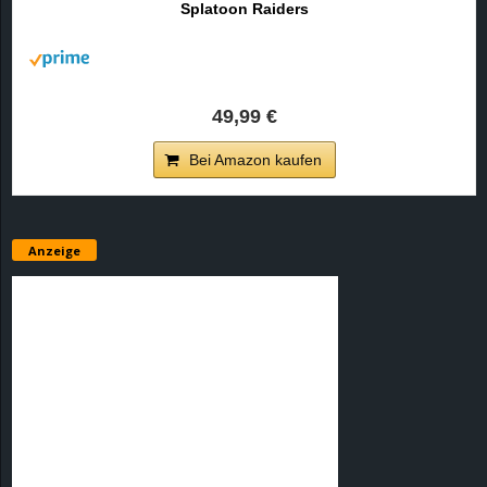
Splatoon Raiders
r
B
l
49,99 €
o
Bei Amazon kaufen
g
!
Anzeige