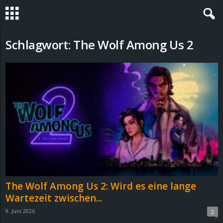
S
Schlagwort: The Wolf Among Us 2
t
e
v
i
n
h
The Wolf Among Us 2: Wird es eine lange
o
Wartezeit zwischen...
9. Juni 2026
2
.