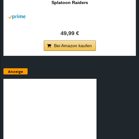
Splatoon Raiders
r
B
l
49,99 €
o
Bei Amazon kaufen
g
!
Anzeige