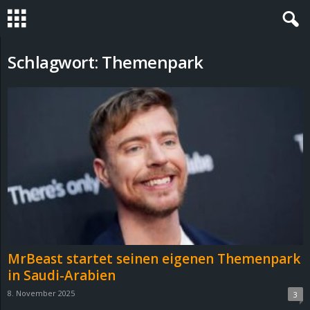
S
Schlagwort: Themenpark
t
e
v
i
n
h
MrBeast startet seinen eigenen Themenpark
o
in Saudi-Arabien
8. November 2025
3
.