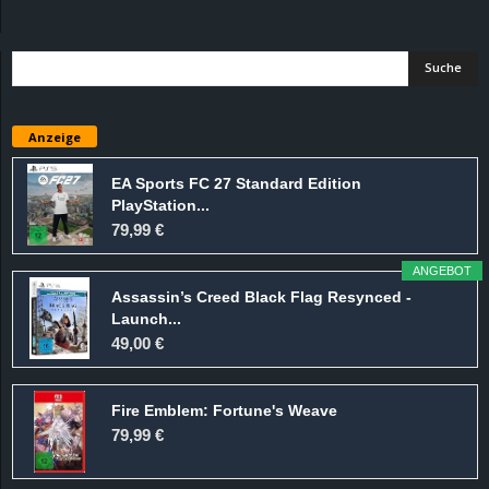
d
e
–
Anzeige
E
EA Sports FC 27 Standard Edition
PlayStation...
i
79,99 €
n
ANGEBOT
Assassin’s Creed Black Flag Resynced -
a
Launch...
49,00 €
u
Fire Emblem: Fortune's Weave
s
79,99 €
g