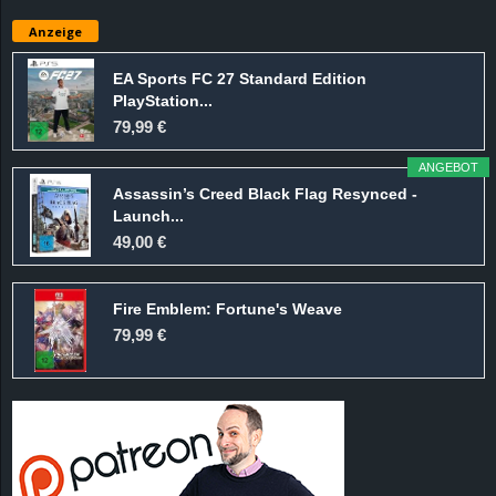
e
Anzeige
z
EA Sports FC 27 Standard Edition
PlayStation...
e
79,99 €
i
ANGEBOT
Assassin’s Creed Black Flag Resynced -
c
Launch...
49,00 €
h
Fire Emblem: Fortune's Weave
n
79,99 €
e
t
e