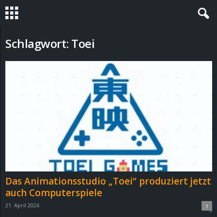
S
Schlagwort: Toei
t
e
v
i
n
h
Das Animationsstudio „Toei“ produziert jetzt
o
auch Computerspiele
21. April 2026
1
.