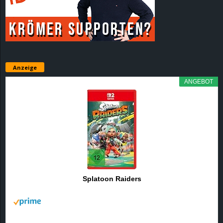
r
B
l
Anzeige
o
ANGEBOT
g
!
Splatoon Raiders