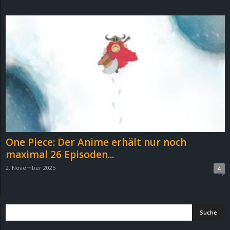
d
e
–
E
i
n
One Piece: Der Anime erhält nur noch
a
maximal 26 Episoden...
2. November 2025
4
u
s
g