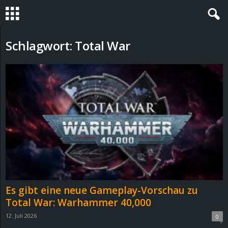
S
Schlagwort: Total War
t
e
v
i
n
h
Es gibt eine neue Gameplay-Vorschau zu
o
Total War: Warhammer 40,000
12. Juli 2026
0
.