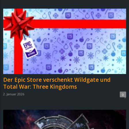
d
e
–
E
i
n
Der Epic Store verschenkt Wildgate und
a
Total War: Three Kingdoms
2. Januar 2026
0
u
s
g