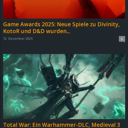
r
B
Game Awards 2025: Neue Spiele zu Divinity,
l
KotoR und D&D wurden...
12. Dezember 2025
0
o
g
!
Total War: Ein Warhammer-DLC, Medieval 3