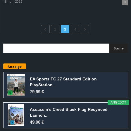
18. Juni 2026
0
2
3
4
Anzeige
EA Sports FC 27 Standard Edition
PlayStation...
79,99 €
ANGEBOT
Assassin’s Creed Black Flag Resynced -
Launch...
49,00 €