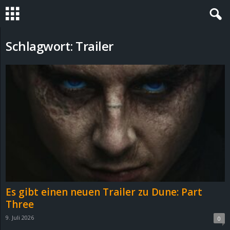
S
Schlagwort: Trailer
t
e
v
i
n
h
Es gibt einen neuen Trailer zu Dune: Part
o
Three
9. Juli 2026
0
.