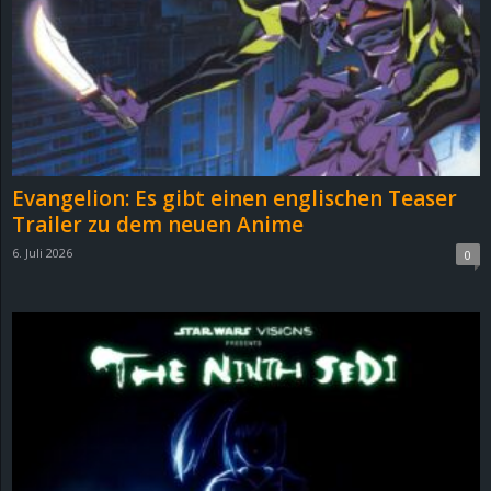
e
z
e
i
Evangelion: Es gibt einen englischen Teaser
c
Trailer zu dem neuen Anime
6. Juli 2026
0
h
n
e
t
e