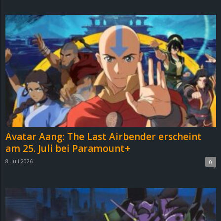
d
e
–
E
i
n
Avatar Aang: The Last Airbender erscheint
a
am 25. Juli bei Paramount+
8. Juli 2026
0
u
s
g