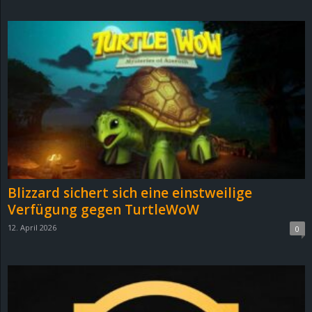
d
e
–
E
i
n
Blizzard sichert sich eine einstweilige
a
Verfügung gegen TurtleWoW
12. April 2026
0
u
s
g