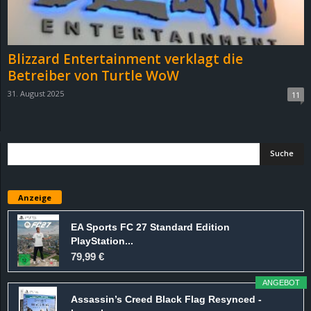
r
B
Blizzard Entertainment verklagt die
l
Betreiber von Turtle WoW
31. August 2025
11
o
g
!
Anzeige
EA Sports FC 27 Standard Edition
PlayStation...
79,99 €
ANGEBOT
Assassin’s Creed Black Flag Resynced -