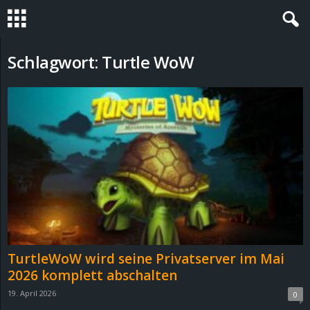
S
Schlagwort: Turtle WoW
t
e
v
i
n
h
TurtleWoW wird seine Privatserver im Mai
o
2026 komplett abschalten
19. April 2026
0
.