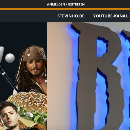
ANMELDEN / BEITRETEN
STEVINHO.DE
YOUTUBE-KANAL
S
t
e
v
i
n
h
o
.