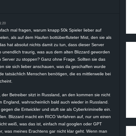
1:20
 einfach mal fragen, warum knapp 50k Spieler lieber auf
ielen, als auf dem Haufen bottüberfluteter Mist, den sie als
as hat absolut nichts damit zu tun, dass dieser Server
so unendlich traurig, was aus dem alten Blizzard geworden
en Server zu stoppen? Ganz ohne Frage. Sollten sie das
lten sie sich lieber anschauen, was da geschaffen wurde
e tatsächlich Menschen benötigen, die es mittlerweile bei
cheint.
der Betreiber sitzt in Russland, an den kommen sie nicht
 in England, wahrscheinlich bald auch wieder in Russland.
 gegen die Entwickler und stuft sie als Cyberkriminelle ein.
len. Blizzard macht ein RICO Verfahren auf, nur um einen
icht weiß, was das ist, einfach mal googlen oder GPT
r, was meines Erachtens gar nicht klar geht. Wenn man