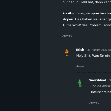
nur genug Geld hat, dann kann 
Als Abschluss, wir sprechen hi
stopen. Das haben sie. Aber gen
Turtle WoW das Problem, sonde
Antwort
Erich
31. August 2025 Be
Holy Shit. Was für ei
Antwort
Snowblind
3
Find da ehrlic
Unterschreib
Antwort