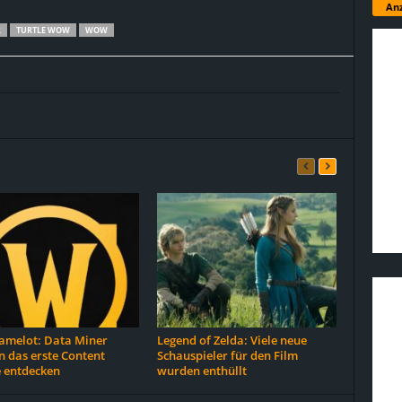
Anz
R
TURTLE WOW
WOW
melot: Data Miner
Legend of Zelda: Viele neue
 das erste Content
Schauspieler für den Film
 entdecken
wurden enthüllt