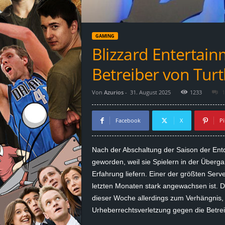
d
e
GAMING
–
Blizzard Entertain
E
Betreiber von Tur
i
Von
Azurios
-
31. August 2025
1233
1
n
Facebook
X
Pi
a
Nach der Abschaltung der Saison der Entd
u
geworden, weil sie Spielern in der Überga
Erfahrung liefern. Einer der größten Serv
s
letzten Monaten stark angewachsen ist. Di
dieser Woche allerdings zum Verhängnis, a
g
Urheberrechtsverletzung gegen die Betreib
e