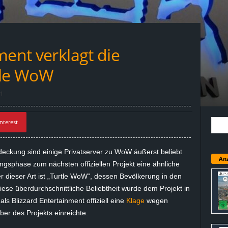
ment verklagt die
tle WoW
1
nterest
eckung sind einige Privatserver zu WoW äußerst beliebt
Anz
ngsphase zum nächsten offiziellen Projekt eine ähnliche
er dieser Art ist „Turtle WoW“, dessen Bevölkerung in den
ese überdurchschnittliche Beliebtheit wurde dem Projekt in
ls Blizzard Entertainment offiziell eine
Klage
wegen
er des Projekts einreichte.