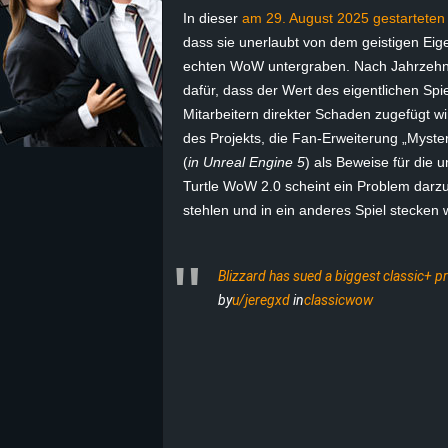
In dieser
am 29. August 2025 gestarteten
z
dass sie unerlaubt von dem geistigen Eige
echten WoW untergraben. Nach Jahrzehnt
e
dafür, dass der Wert des eigentlichen Spi
Mitarbeitern direkter Schaden zugefügt wi
i
des Projekts, die Fan-Erweiterung „Myste
(
in Unreal Engine 5
) als Beweise für die 
c
Turtle WoW 2.0 scheint ein Problem darzust
stehlen und in ein anderes Spiel stecken 
h
n
Blizzard has sued a biggest classic+ p
by
u/jeregxd
in
classicwow
e
t
e
r