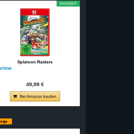
ANGEBOT
Splatoon Raiders
49,99 €
Bei Amazon kaufen
eige