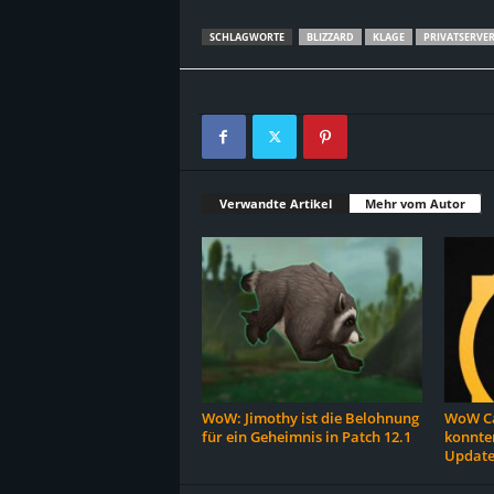
SCHLAGWORTE
BLIZZARD
KLAGE
PRIVATSERVE
Verwandte Artikel
Mehr vom Autor
WoW: Jimothy ist die Belohnung
WoW Ca
für ein Geheimnis in Patch 12.1
konnten
Update