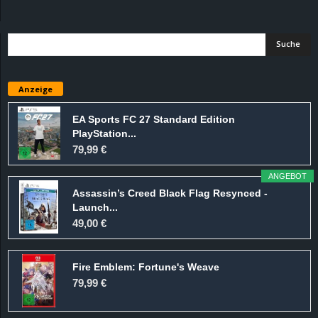
d
e
–
Anzeige
E
EA Sports FC 27 Standard Edition
PlayStation...
i
79,99 €
n
ANGEBOT
Assassin’s Creed Black Flag Resynced -
a
Launch...
49,00 €
u
Fire Emblem: Fortune's Weave
s
79,99 €
g