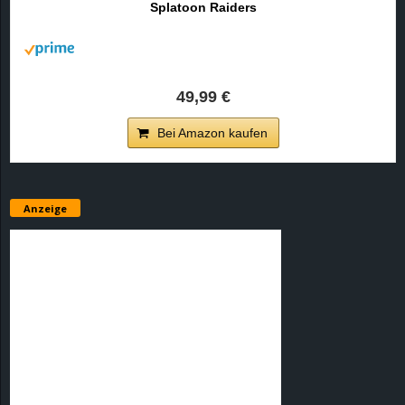
Splatoon Raiders
r
B
l
49,99 €
o
Bei Amazon kaufen
g
!
Anzeige