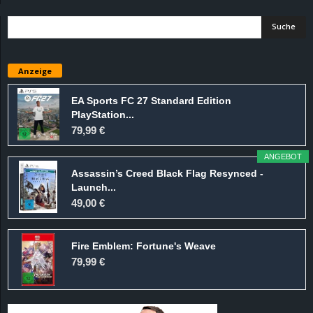
d
e
Anzeige
–
EA Sports FC 27 Standard Edition
E
PlayStation...
79,99 €
i
ANGEBOT
n
Assassin’s Creed Black Flag Resynced -
Launch...
49,00 €
a
u
Fire Emblem: Fortune's Weave
79,99 €
s
g