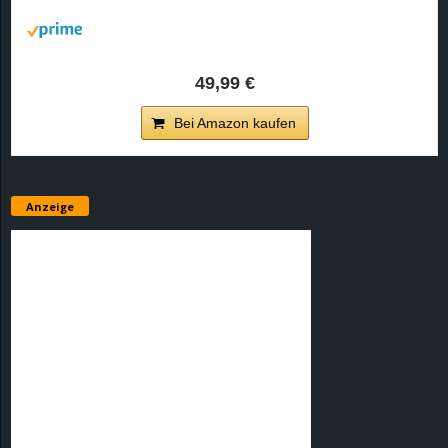
r
B
49,99 €
l
Bei Amazon kaufen
o
g
Anzeige
!