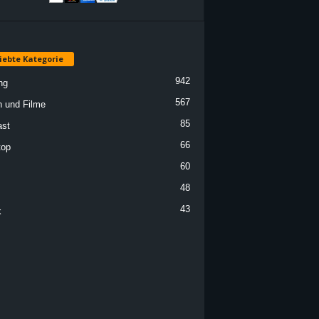
iebte Kategorie
942
ng
567
n und Filme
85
st
66
top
60
48
43
k