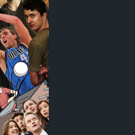
d
e
–
E
i
n
a
u
s
g
e