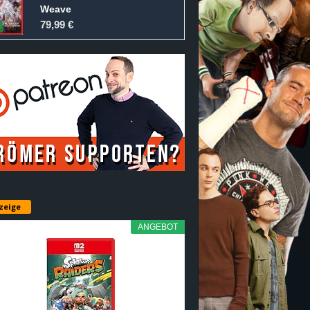
Weave
79,99 €
zeige
ANGEBOT