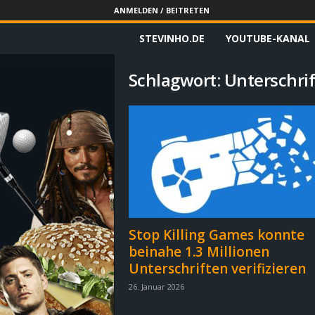
ANMELDEN / BEITRETEN
STEVINHO.DE
YOUTUBE-KANAL
S
t
Schlagwort: Unterschri
e
v
i
n
h
Stop Killing Games konnte
beinahe 1.3 Millionen
o
Unterschriften verifizieren
.
26. Januar 2026