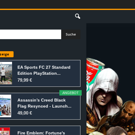
E
zeige
EA Sports FC 27 Standard
Edition PlayStation...
79,99 €
ANGEBOT
Assassin’s Creed Black
Flag Resynced - Launch...
49,00 €
Fire Emblem: Fortune's