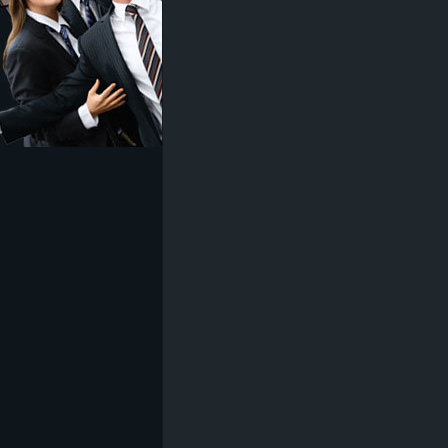
z
e
i
c
h
n
e
t
e
r