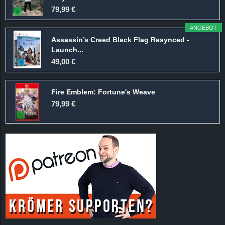
r
79,99 €
B
ANGEBOT
Assassin’s Creed Black Flag Resynced -
l
Launch...
49,00 €
o
Fire Emblem: Fortune's Weave
g
79,99 €
!