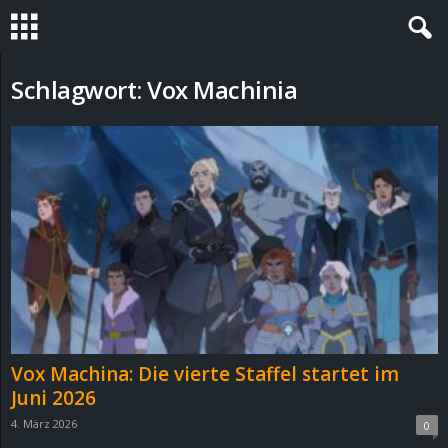
S
Schlagwort: Vox Machinia
t
e
v
i
n
h
Vox Machina: Die vierte Staffel startet im
o
Juni 2026
4. März 2026
0
.