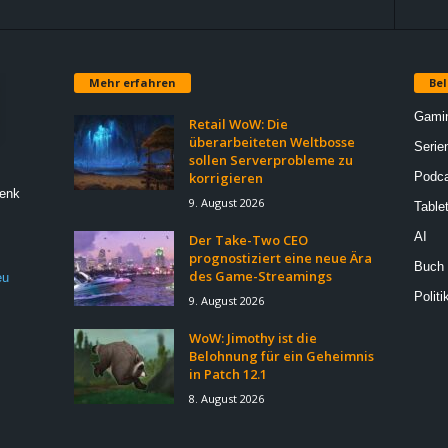
Mehr erfahren
Bel
Gami
Retail WoW: Die
überarbeiteten Weltbosse
Serie
sollen Serverprobleme zu
korrigieren
Podca
Denk
9. August 2026
Table
AI
Der Take-Two CEO
prognostiziert eine neue Ära
Buch
des Game-Streamings
eu
Politi
9. August 2026
WoW: Jimothy ist die
Belohnung für ein Geheimnis
in Patch 12.1
8. August 2026