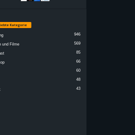
iebte Kategorie
946
ng
569
n und Filme
85
st
66
top
60
48
43
k