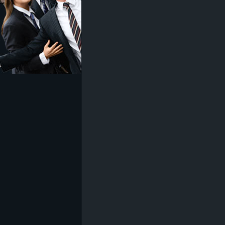
z
e
i
c
h
n
e
t
e
r