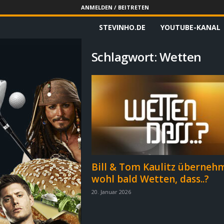
ANMELDEN / BEITRETEN
STEVINHO.DE
YOUTUBE-KANAL
S
t
Schlagwort: Wetten
e
v
i
n
h
Bill & Tom Kaulitz überneh
wohl bald Wetten, dass..?
o
20. Januar 2026
.