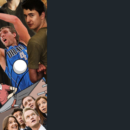
d
e
–
E
i
n
a
u
s
g
e