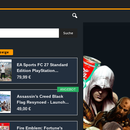
E
zeige
EA Sports FC 27 Standard
Edition PlayStation...
79,99 €
ANGEBOT
Assassin’s Creed Black
Flag Resynced - Launch...
49,00 €
Fire Emblem: Fortune's