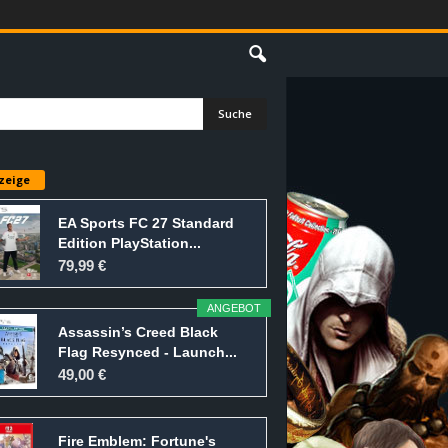
E
zeige
EA Sports FC 27 Standard
Edition PlayStation...
79,99 €
ANGEBOT
Assassin’s Creed Black
Flag Resynced - Launch...
49,00 €
Fire Emblem: Fortune's