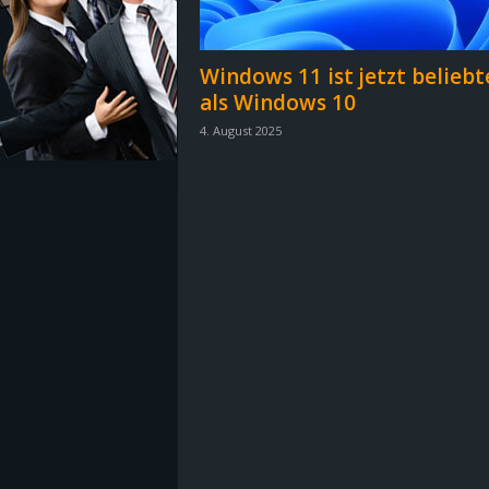
z
Windows 11 ist jetzt beliebt
e
als Windows 10
4. August 2025
i
c
h
n
e
t
e
r