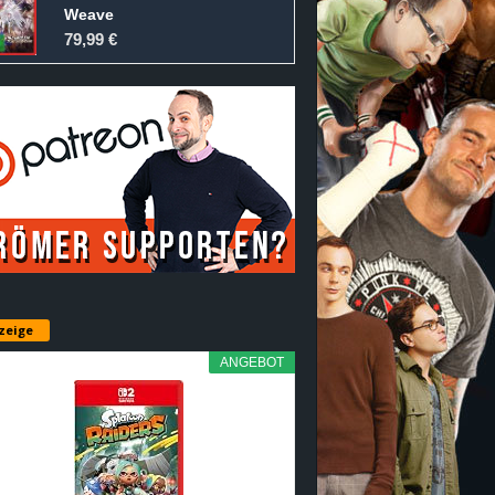
Weave
79,99 €
zeige
ANGEBOT