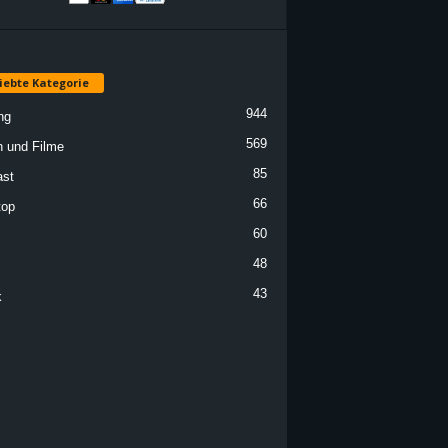
iebte Kategorie
944
ng
569
n und Filme
85
st
66
top
60
48
43
k