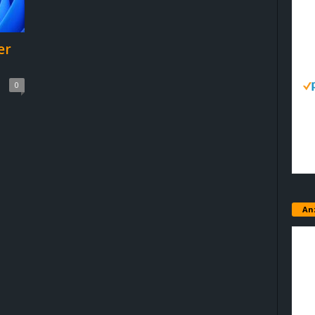
er
0
An