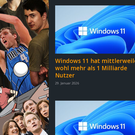
d
e
–
E
i
Windows 11 hat mittlerweil
wohl mehr als 1 Milliarde
n
Nutzer
a
29. Januar 2026
u
s
g
e