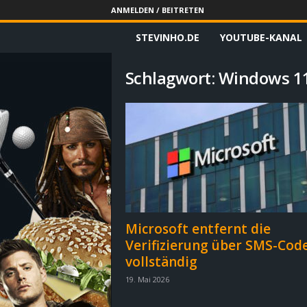
ANMELDEN / BEITRETEN
STEVINHO.DE
YOUTUBE-KANAL
S
t
Schlagwort: Windows 1
e
v
i
n
h
Microsoft entfernt die
Verifizierung über SMS-Cod
o
vollständig
.
19. Mai 2026