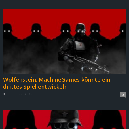
d
e
–
E
i
n
Wolfenstein: MachineGames könnte ein
a
drittes Spiel entwickeln
8. September 2025
0
u
s
g