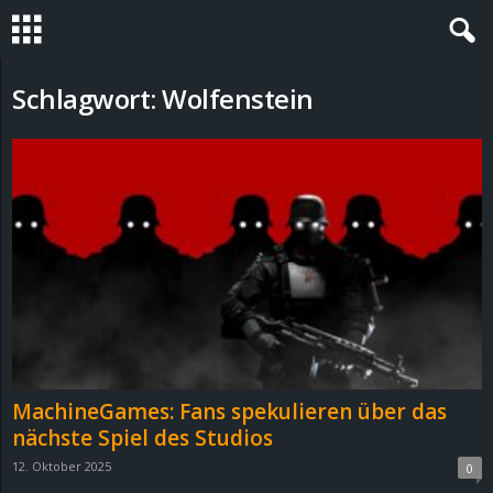
S
Schlagwort: Wolfenstein
t
e
v
i
n
h
MachineGames: Fans spekulieren über das
o
nächste Spiel des Studios
12. Oktober 2025
0
.