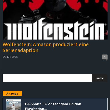
e
z
e
i
Wolfenstein: Amazon produziert eine
c
Serienadaption
26. Juli 2025
1
h
n
e
t
Anzeige
e
EA Sports FC 27 Standard Edition
PlayStation...