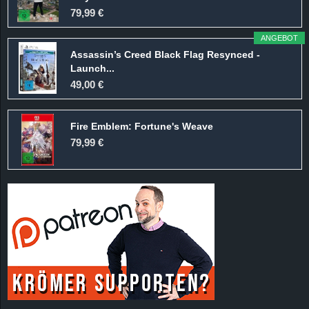
r
79,99 €
B
ANGEBOT
Assassin’s Creed Black Flag Resynced -
l
Launch...
49,00 €
o
Fire Emblem: Fortune's Weave
g
79,99 €
!