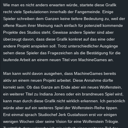
Wie man es nicht anders erwarten würde, startete diese Grafik
e
recht viele Spekulationen innerhalb der Fangemeinde. Einige
z
Spieler schreiben dem Ganzen keine tiefere Bedeutung zu, weil der
offene Raum ihrer Meinung nach einfach für potenziell kommende
e
Projekte des Studios steht. Gewisse andere Spieler sind aber
überzeugt davon, dass diese Grafik konkret auf das eine oder
i
andere Projekt anspielen soll. Trotz unterschiedlicher Ausgänge
sehen diese Spieler das Fragezeichen als die Bestätigung für die
c
laufende Arbeit an einem neuen Titel von
MachineGames
an.
h
Man kann wohl davon ausgehen, dass
MachineGames
bereits
aktiv an einem neuen Projekt arbeitet. Diese Annahme dürfte
n
korrekt sein. Ob das Ganze am Ende aber ein neues Wolfenstein,
e
ein weiterer Titel zu Indiana Jones oder ein brandneues Spiel wird,
kann man durch diese Grafik nicht wirklich erkennen. Ich persönlich
t
würde aber auf ein weiteres Spiel der Wolfenstein-Reihe tippen.
Erst einmal sprach Studiochef
Jerk
Gustafsson
erst vor einigen
e
wenigen Wochen über seine Vision für eine Wolfenstein Trilogie.