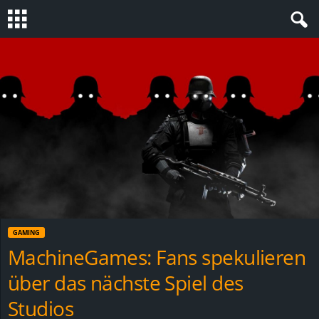
S
t
e
v
i
n
GAMING
h
MachineGames: Fans spekulieren
über das nächste Spiel des
o
Studios
.