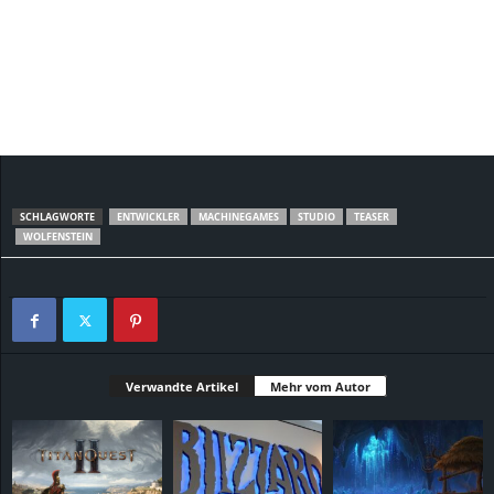
SCHLAGWORTE
ENTWICKLER
MACHINEGAMES
STUDIO
TEASER
WOLFENSTEIN
Verwandte Artikel
Mehr vom Autor