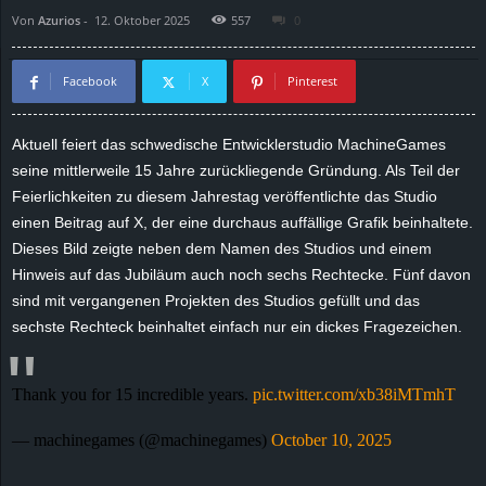
Von
Azurios
-
12. Oktober 2025
557
0
d
e
Facebook
X
Pinterest
–
Aktuell feiert das schwedische Entwicklerstudio
MachineGames
seine mittlerweile 15 Jahre zurückliegende Gründung. Als Teil der
E
Feierlichkeiten zu diesem Jahrestag veröffentlichte das Studio
i
einen Beitrag auf X, der eine durchaus auffällige Grafik beinhaltete.
Dieses Bild zeigte neben dem Namen des Studios und einem
n
Hinweis auf das Jubiläum auch noch sechs Rechtecke. Fünf davon
sind mit vergangenen Projekten des Studios gefüllt und das
a
sechste Rechteck beinhaltet einfach nur ein dickes Fragezeichen.
u
Thank you for 15 incredible years.
pic.twitter.com/xb38iMTmhT
s
— machinegames (@machinegames)
October 10, 2025
g