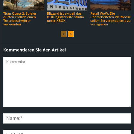
Titan Quest 2: Spieler
Blizzard ist aktuell das
Retail WoW: Die
dürfen endlich einen
leistungsstärkste Studio
überarbeiteten Weltbosse
Totenbeschwörer
unter XBOX
sollen Serverprobleme zu
verwenden
korrigieren
Kommentieren Sie den Artikel