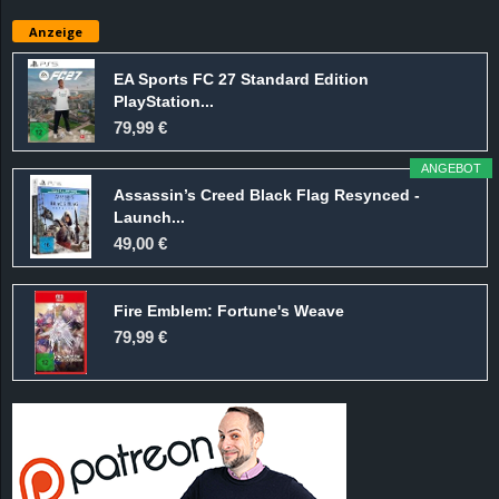
e
Anzeige
z
EA Sports FC 27 Standard Edition
PlayStation...
e
79,99 €
i
ANGEBOT
Assassin’s Creed Black Flag Resynced -
c
Launch...
49,00 €
h
Fire Emblem: Fortune's Weave
n
79,99 €
e
t
e