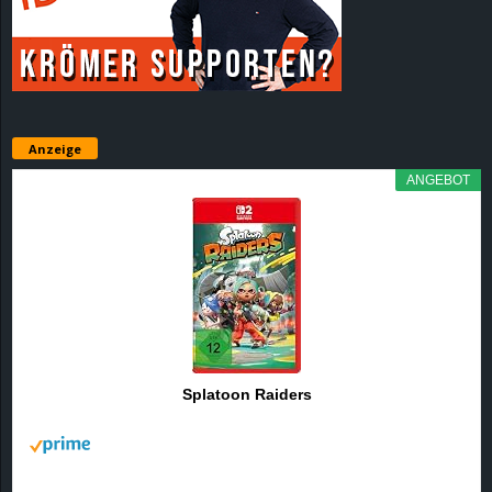
r
B
l
Anzeige
o
ANGEBOT
g
!
Splatoon Raiders