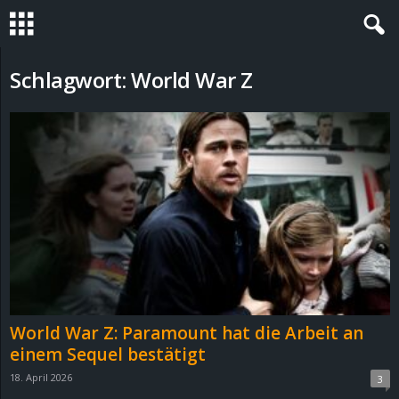
S
Schlagwort: World War Z
t
e
v
i
n
h
World War Z: Paramount hat die Arbeit an
o
einem Sequel bestätigt
18. April 2026
3
.