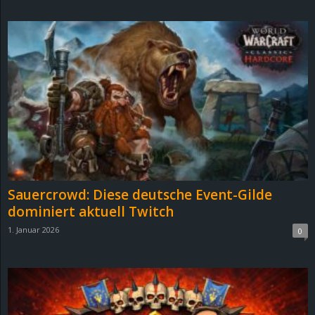
d
e
–
E
i
n
Sauercrowd: Diese deutsche Event-Gilde
a
dominiert aktuell Twitch
1. Januar 2026
0
u
s
g