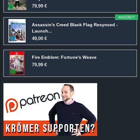
r
79,99 €
B
ANGEBOT
Assassin’s Creed Black Flag Resynced -
l
Launch...
49,00 €
o
Fire Emblem: Fortune's Weave
g
79,99 €
!