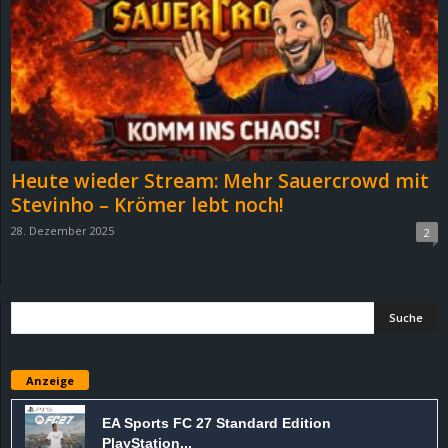
e
z
e
i
Heute wieder Stream: Mehr Sauercrowd mit
c
Stevinho – Krömer lebt noch!
28. Dezember 2025
2
h
n
e
t
Anzeige
e
EA Sports FC 27 Standard Edition
PlayStation...