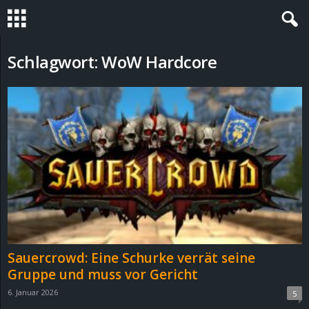
S
Schlagwort: WoW Hardcore
t
e
v
i
n
h
Sauercrowd: Eine Schurke verrät seine
o
Gruppe und muss vor Gericht
6. Januar 2026
5
.