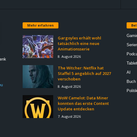
Mehr erfahren
Bel
Gami
Gargoyles erhält wohl
tatsächlich eine neue
Serie
Animationsserie
Podca
8. August 2026
Denk
Table
The Witcher: Netflix hat
AI
Staffel 5 angeblich auf 2027
verschoben
Buch
eu
8. August 2026
Politi
WoW Camelot: Data Miner
konnten das erste Content
Update entdecken
7. August 2026