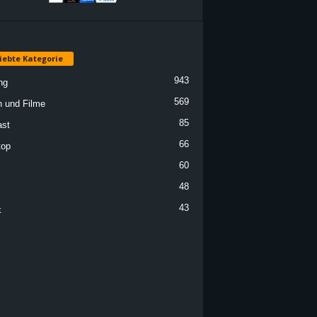
iebte Kategorie
943
ng
569
n und Filme
85
st
66
top
60
48
43
k