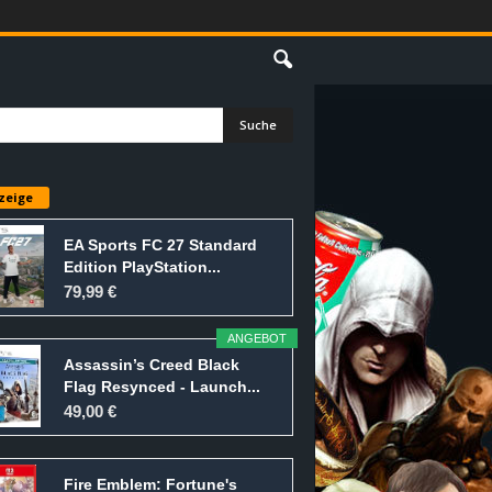
E
zeige
EA Sports FC 27 Standard
Edition PlayStation...
79,99 €
ANGEBOT
Assassin’s Creed Black
Flag Resynced - Launch...
49,00 €
Fire Emblem: Fortune's