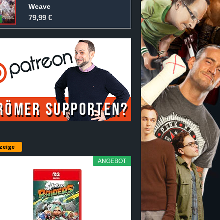
Weave
79,99 €
zeige
ANGEBOT