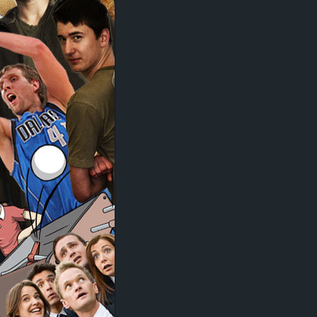
d
e
–
E
i
n
a
u
s
g
e