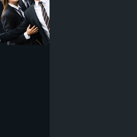
z
e
i
c
h
n
e
t
e
r