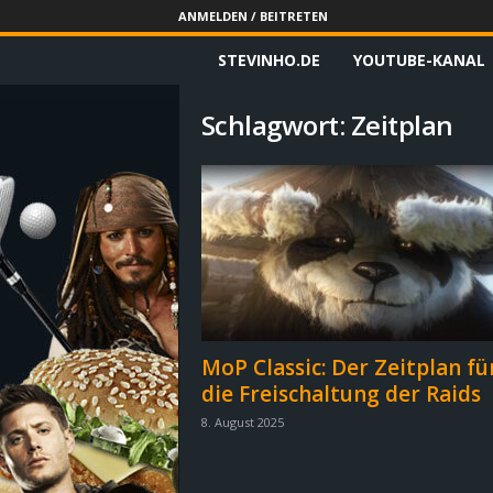
ANMELDEN / BEITRETEN
STEVINHO.DE
YOUTUBE-KANAL
S
t
Schlagwort: Zeitplan
e
v
i
n
h
MoP Classic: Der Zeitplan fü
die Freischaltung der Raids
o
8. August 2025
.