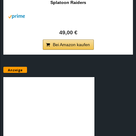
Splatoon Raiders
r
B
l
49,00 €
o
Bei Amazon kaufen
g
!
Anzeige