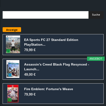
d
e
–
Anzeige
E
EA Sports FC 27 Standard Edition
PlayStation...
i
79,99 €
n
ANGEBOT
Assassin’s Creed Black Flag Resynced -
a
Launch...
49,00 €
u
Fire Emblem: Fortune's Weave
s
79,99 €
g