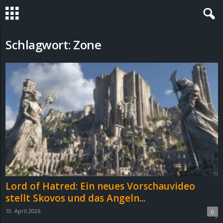
S
Schlagwort: Zone
t
e
v
i
n
h
Lord of Hatred: Ein neues Vorschauvideo
o
stellt Skovos und das Angeln...
10. April 2026
0
.