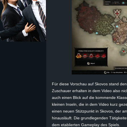
z
e
i
c
h
n
Für diese Vorschau auf Skovos stand den
e
Zuschauer erhalten in dem Video also nic
auch einen Blick auf die kommende Klasse 
t
kleinen Inseln, die in dem Video kurz ge
e
einen neuen Stützpunkt in Skovos, der a
hinausläuft. Die grundlegenden Tätigkeiten
r
dem etablierten Gameplay des Spiels.