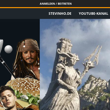
ANMELDEN / BEITRETEN
STEVINHO.DE
YOUTUBE-KANAL
S
t
e
v
i
n
h
o
.