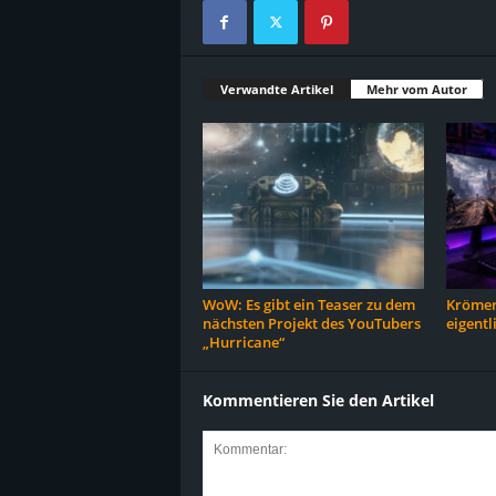
Verwandte Artikel
Mehr vom Autor
WoW: Es gibt ein Teaser zu dem
Krömer
nächsten Projekt des YouTubers
eigentl
„Hurricane“
Kommentieren Sie den Artikel