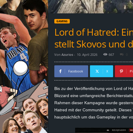
d
e
GAMING
–
Lord of Hatred: E
E
stellt Skovos und 
i
Von
Azurios
-
10. April 2026
667
0
n
Facebook
X
Pi
a
Bis zu der Veröffentlichung von Lord of H
u
Blizzard eine umfangreiche Berichterstatt
Rahmen dieser Kampagne wurde gestern A
s
Hatred mit der Community geteilt. Dieses 
hauptsächlich um das Gameplay in der von
g
e