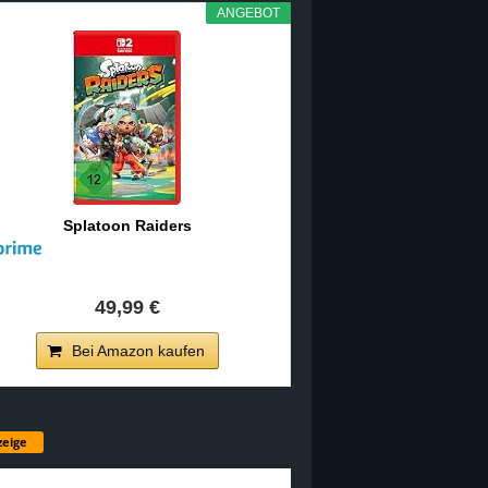
ANGEBOT
Splatoon Raiders
49,99 €
Bei Amazon kaufen
eige