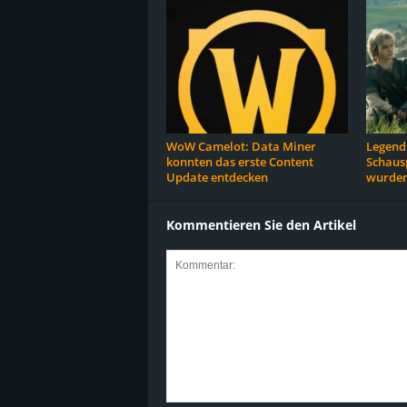
WoW Camelot: Data Miner
Legend 
konnten das erste Content
Schausp
Update entdecken
wurden
Kommentieren Sie den Artikel