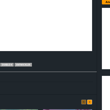
Anz
DIABLO 4
ENTWICKLER