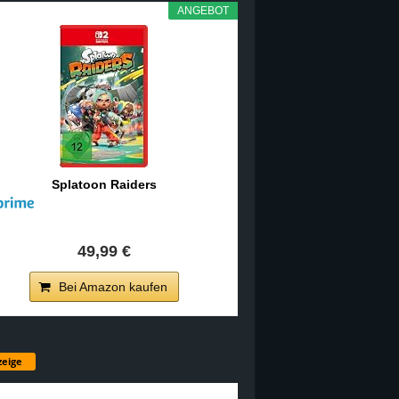
ANGEBOT
Splatoon Raiders
49,99 €
Bei Amazon kaufen
eige