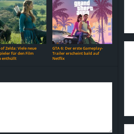
of Zelda: Viele neue
GTA 6: Der erste Gameplay-
ieler für den Film
Trailer erscheint bald auf
 enthüllt
Netflix