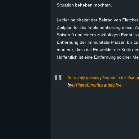
Situation beheben möchten.
B
Leider beinhaltet der Beitrag von
Fletcher
l
Zeitplan für die Implementierung dieser
Saison 9 und einem zukünftigen Event in 
o
Entfernung der Immunitäts-Phasen bis zu
man nur, dass die Entwickler die Kritik d
g
Hoffentlich ist eine Entfernung solcher M
!
Immunity phases planned to be chang
by
u/PianoEmeritus
in
diablo4