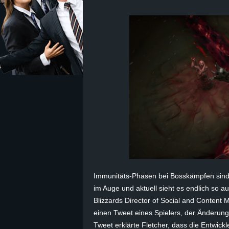
z
e
i
c
h
n
e
Immunitäts-Phasen bei Bosskämpfen sind
t
im Auge und aktuell sieht es endlich so au
e
Blizzards Director of Social
and
Content M
einen Tweet eines Spielers, der Änderunge
r
Tweet erklärte Fletcher, dass die Entwickl