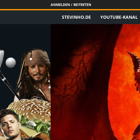
ANMELDEN / BEITRETEN
STEVINHO.DE
YOUTUBE-KANAL
S
t
e
v
i
n
h
o
.