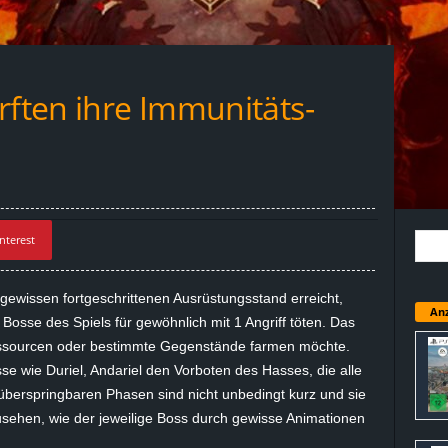
rften ihre Immunitäts-
nterest
gewissen fortgeschrittenen Ausrüstungsstand erreicht,
Anz
sse des Spiels für gewöhnlich mit 1 Angriff töten. Das
ssourcen oder bestimmte Gegenstände
farmen
möchte.
sse wie
Duriel
,
Andariel
den Vorboten des Hasses, die alle
überspringbaren Phasen sind nicht unbedingt kurz und sie
usehen, wie der jeweilige Boss durch gewisse Animationen