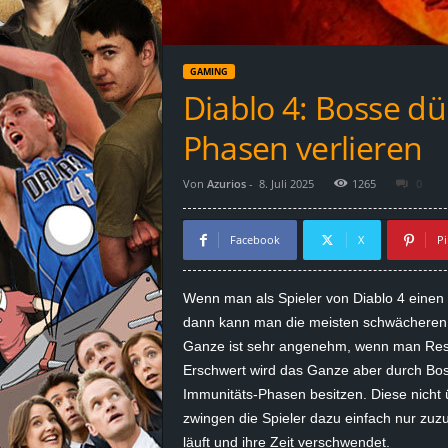
d
e
GAMING
–
Diablo 4: Bosse dü
E
Phasen verlieren
i
Von
Azurios
-
8. Juli 2025
1265
0
n
Facebook
X
Pi
a
Wenn man als Spieler von
Diablo
4 einen 
u
dann kann man die meisten schwächeren Bo
Ganze ist sehr angenehm, wenn man Re
s
Erschwert wird das Ganze aber durch Bo
Immunitäts-Phasen besitzen. Diese nicht 
g
zwingen die Spieler dazu einfach nur zuz
e
läuft und ihre Zeit verschwendet.