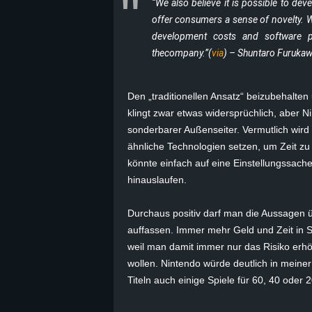
“We also believe it is possible to dev
offer consumers a sense of novelty. We
B
development costs and software pr
l
thecompany.”(
via
) – Shuntaro Furuka
o
Den „traditionellen Ansatz“ beizubehalten u
g
klingt zwar etwas widersprüchlich, aber 
sonderbarer Außenseiter. Vermutlich wird d
!
ähnliche Technologien setzen, um Zeit zu 
könnte einfach auf eine Einstellungssache
hinauslaufen.
Durchaus positiv darf man die Aussagen üb
auffassen. Immer mehr Geld und Zeit in S
weil man damit immer nur das Risiko erhö
wollen. Nintendo würde deutlich in meine
Titeln auch einige Spiele für 60, 40 oder