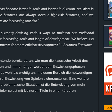
s become larger in scale and longer in duration, resulting in
e business has always been a high-risk business, and we
 are increasing that risk.“
urrently devising various ways to maintain our traditional
 increasing scale and length of development. We believe it is
stments for more efficient development.” – Shuntaro Furukawa
tendo bereits daran, wie man die klassische Arbeit des
ten und immer länger werdenden Entwicklungsphasen
 es wohl als wichtig an, in diesem Bereich die notwendigen
tere Entwicklung von Spielen sicherzustellen. Eine weitere
roblematische Situation ist die Entwicklung von mehr
ler selbst mit kleineren Titeln in einer kürzeren
Anz