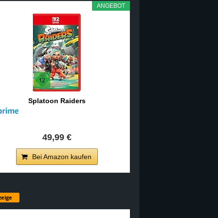
ANGEBOT
Splatoon Raiders
49,99 €
Bei Amazon kaufen
eige