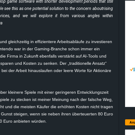
elop game software with shorter development periods that still
 see this as one potential solution to the concern aboutrising
ices, and we will explore it from various angles within
wa
nd gleichzeitig in effizientere Arbeitsabläufe zu investieren
Nintendo war in der Gaming-Branche schon immer ein
ie Firma in Zukunft ebenfalls verstärkt auf AI-Tools und
sparen und Kosten zu senken. Der „traditionelle Ansatz“
 bei der Arbeit hinauslaufen oder leere Worte für Aktionäre
er kleinere Spiele mit einer geringeren Entwicklungszeit
piele zu stecken ist meiner Meinung nach der falsche Weg,
ht und die meisten Käufer die erhöhten Kosten nicht tragen
r Gunst steigen, wenn sie neben ihren überteuerten 80 Euro
 20 Euro anbieten würden.
Anz