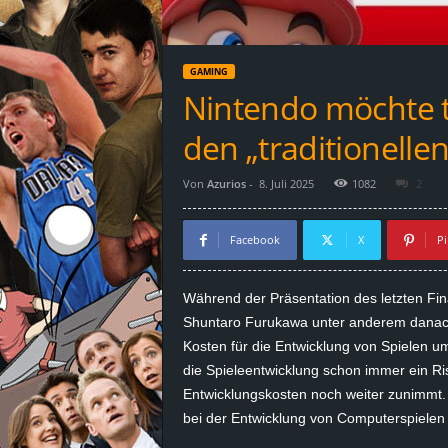
d
e
GAMING
–
Nintendo möchte t
E
den „traditionelle
i
Von
Azurios
-
8. Juli 2025
1082
2
n
Facebook
X
Pi
a
Während der Präsentation des letzten Fi
u
Shuntaro Furukawa unter anderem danach 
Kosten für die Entwicklung von Spielen u
s
die Spieleentwicklung schon immer ein Ri
Entwicklungskosten noch weiter zunimmt. 
g
bei der Entwicklung von Computerspiele
e