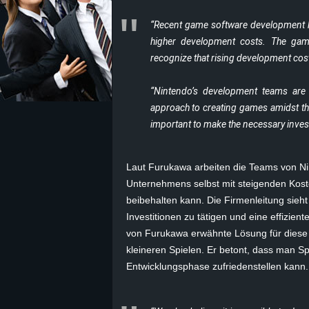
“Recent game software development ha
z
higher development costs. The gam
e
recognize that rising development costs
i
“Nintendo’s development teams are c
approach to creating games amidst the
c
important to make the necessary inve
h
Laut Furukawa arbeiten die Teams von Nin
n
Unternehmens selbst mit steigenden Kos
beibehalten kann. Die Firmenleitung sieht
e
Investitionen zu tätigen und eine effizien
von Furukawa erwähnte Lösung für diese p
t
kleineren Spielen. Er betont, dass man Spie
Entwicklungsphase zufriedenstellen kann.
e
r