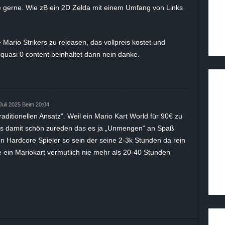
e gerne. Wie zB ein 2D Zelda mit einem Umfang von Links
Mario Strikers zu releasen, das vollpreis kostet und
uasi 0 content beinhaltet dann nein danke.
 Juli 2025 Beim 20:04
raditionellen Ansatz“. Weil ein Mario Kart World für 90€ zu
as damit schön zureden das es ja „Unmengen“ an Spaß
en Hardcore Spieler so sein der seine 2-3k Stunden da rein
be ein Mariokart vermutlich nie mehr als 20-40 Stunden