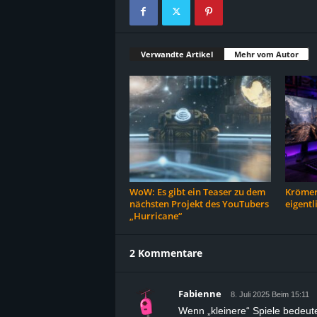
Verwandte Artikel
Mehr vom Autor
WoW: Es gibt ein Teaser zu dem
Krömer
nächsten Projekt des YouTubers
eigentl
„Hurricane“
2 Kommentare
Fabienne
8. Juli 2025 Beim 15:11
Wenn „kleinere“ Spiele bedeute