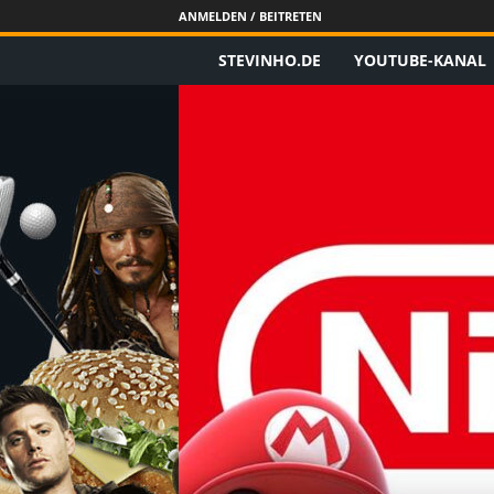
ANMELDEN / BEITRETEN
STEVINHO.DE
YOUTUBE-KANAL
S
t
e
v
i
n
h
o
.