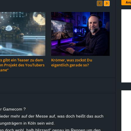
Anz
 gibt ein Teaser zu dem
Krömer, was zockst Du
en Projekt des YouTubers
eigentlich gerade so?
cane“
 der Gamecom ?
 wieder mehr auf der Messe auf, was doch heißt das auch
ngsträgern in Köln sein wird.
en doch wohl „halb blizzard“ genau im Rennen um den