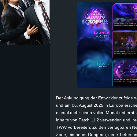
z
e
i
c
h
n
e
Der Ankündigung der Entwickler zufolge w
und am 06. August 2025 in Europa erschei
t
einmal mehr einen vollen Monat entfernt.
e
Inhalte von Patch 11.2 verwenden und ihr
TWW vorbereiten. Zu den verfügbaren N
r
Zone, ein neuer Dungeon, neue Tiefen un