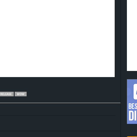
RELEASE
WOW