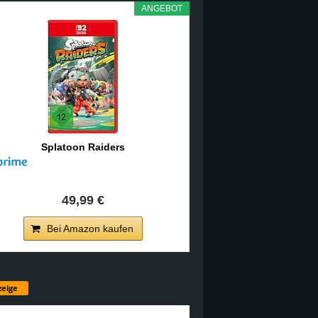
ANGEBOT
Splatoon Raiders
49,99 €
Bei Amazon kaufen
eige