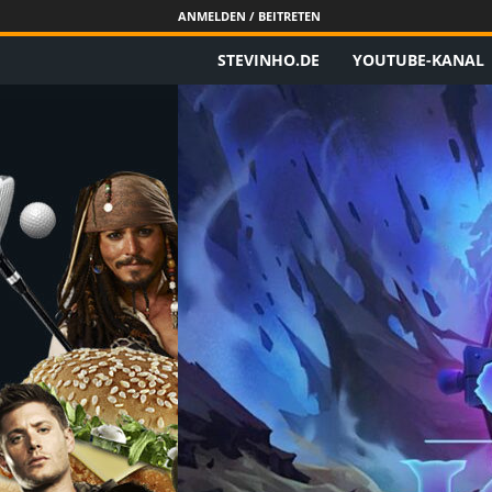
ANMELDEN / BEITRETEN
STEVINHO.DE
YOUTUBE-KANAL
S
t
e
v
i
n
h
o
.