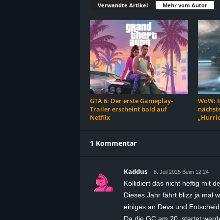
Verwandte Artikel
Mehr vom Autor
GTA 6: Der erste Gameplay-
WoW: Es
Trailer erscheint bald auf
nächst
Netflix
„Hurri
1 Kommentar
Kaddus
8. Juli 2025 Beim 12:24
Kollidiert das nicht heftig mit
Dieses Jahr fährt blizz ja mal
einiges an Devs und Entscheidu
Da die GC am 20. startet werd