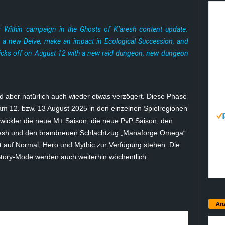
 Within campaign in the Ghosts of K’aresh content update.
 a new Delve, make an impact in Ecological Succession, and
icks off on August 12 with a new raid dungeon, new dungeon
rd aber natürlich auch wieder etwas verzögert. Diese Phase
 am 12. bzw.
13 August
2025 in den einzelnen Spielregionen
twickler die neue M+ Saison, die neue
PvP
Saison, den
esh
und den brandneuen Schlachtzug „
Manaforge
Omega“
kt auf Normal,
Hero
und
Mythic
zur Verfügung stehen. Die
tory-Mode werden auch weiterhin wöchentlich
Anz