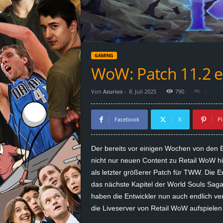
d
e
–
GAMING
E
WoW: Patch 11.2 e
i
Von
Azurios
-
8. Juli 2025
790
1
n
Facebook
X
Pi
a
Der bereits vor einigen Wochen von den En
u
nicht nur neuen Content zu Retail WoW hi
als letzter größerer Patch für TWW. Die E
s
das nächste Kapitel der World Souls Sag
haben die Entwickler nun auch endlich v
g
die Liveserver von Retail WoW aufspiele
e