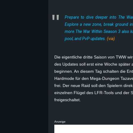
B
Prepare to dive deeper into The War
l
Explore a new zone, break ground in
more.The War Within Season 3 also k
o
pool, and PvP updates.
(via)
g
Die eigentliche dritte Saison von TWW wi
!
des Updates soll erst eine Woche später
beginnen. An diesem Tag schalten die En
Hardmode
für den Mega-Dungeon
Tazav
frei. Der neue
Raid
soll den Spielern dire
einzelnen Flügel des
LFR-Tools
und der S
freigeschaltet.
Anzeige