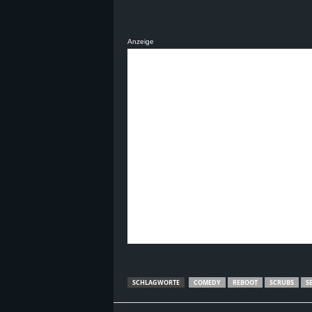
B
Anzeige
l
o
g
!
SCHLAGWORTE
COMEDY
REBOOT
SCRUBS
S