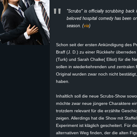
“Scrubs” is officially scrubbing back
z
beloved hospital comedy has been ord
e
season. (
via
)
i
Schon seit der ersten Ankündigung des Pr
c
Braff (J. D.) zu einer Rückkehr überrede
(Turk) und Sarah Chalke( Elliot) für die N
h
sollen in wiederkehrenden und zentralen 
Original wurden zwar noch nicht bestätigt,
n
haben.
e
Inhaltlich soll die neue Scrubs-Show sowo
möchte zwar neue jüngere Charaktere einf
t
trotzdem relevant für die erzählte Geschi
zeigen. Allerdings hat die Show mit Staff
e
Experiment ist kläglich gescheitert. Für
r
alternativen Weg finden, der die alten Fig