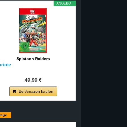
ANGEBOT
Splatoon Raiders
49,99 €
Bei Amazon kaufen
eige