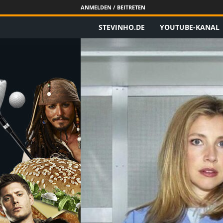
ANMELDEN / BEITRETEN
STEVINHO.DE
YOUTUBE-KANAL
S
t
e
v
i
n
h
o
.