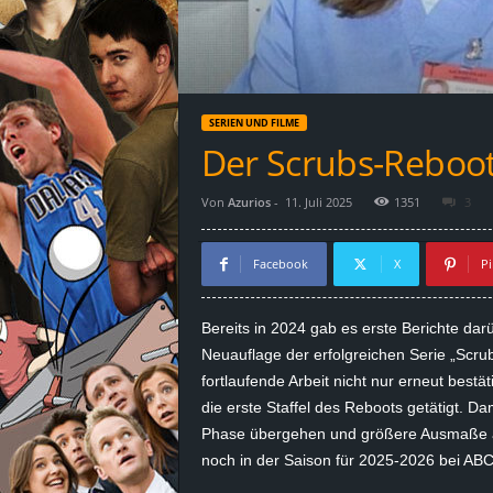
d
e
–
SERIEN UND FILME
E
Der Scrubs-Reboot 
i
Von
Azurios
-
11. Juli 2025
1351
3
n
Facebook
X
Pi
a
Bereits in 2024 gab es erste Berichte dar
u
Neuauflage der erfolgreichen Serie „
Scru
fortlaufende Arbeit nicht nur erneut bestäti
s
die erste Staffel des Reboots getätigt. Da
Phase übergehen und größere Ausmaße ann
g
noch in der Saison für
2025-2026
bei ABC
e