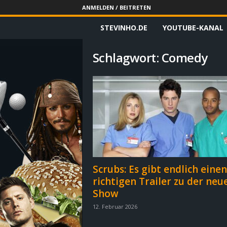
ANMELDEN / BEITRETEN
STEVINHO.DE
YOUTUBE-KANAL
S
t
Schlagwort: Comedy
e
v
i
n
h
Scrubs: Es gibt endlich einen
richtigen Trailer zu der neu
o
Show
.
12. Februar 2026