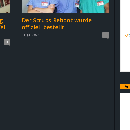
g
Der Scrubs-Reboot wurde
el
offiziell bestellt
11. Juli 2025
3
0
An