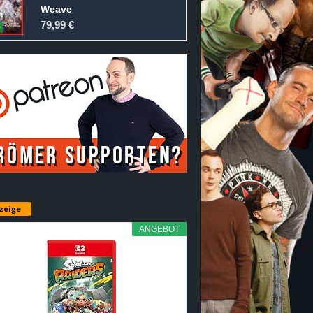
Weave
79,99 €
zeige
ANGEBOT