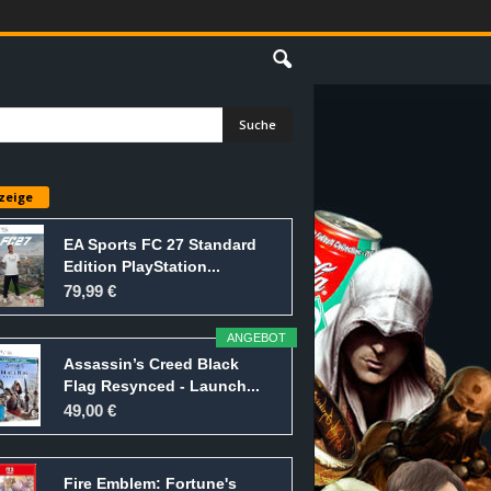
E
zeige
EA Sports FC 27 Standard
Edition PlayStation...
79,99 €
ANGEBOT
Assassin’s Creed Black
Flag Resynced - Launch...
49,00 €
Fire Emblem: Fortune's