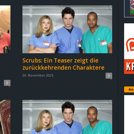
Scrubs: Ein Teaser zeigt die
zurückkehrenden Charaktere
26. November 2025
0
0
An