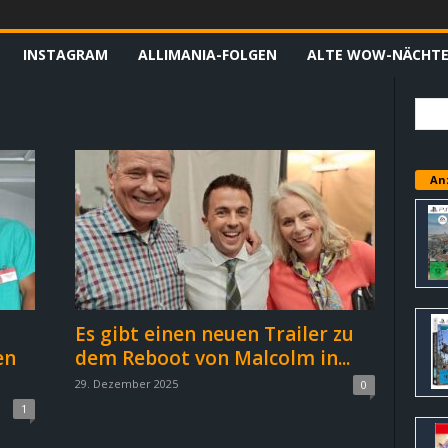
INSTAGRAM
ALLIMANIA-FOLGEN
ALTE WOW-NÄCHT
An
Es gibt einen neuen Trailer zu
en
dem Reboot von Malcolm in...
29. Dezember 2025
0
1