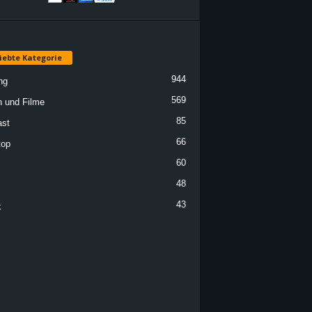
iebte Kategorie
944
ng
569
n und Filme
85
st
66
top
60
48
43
k