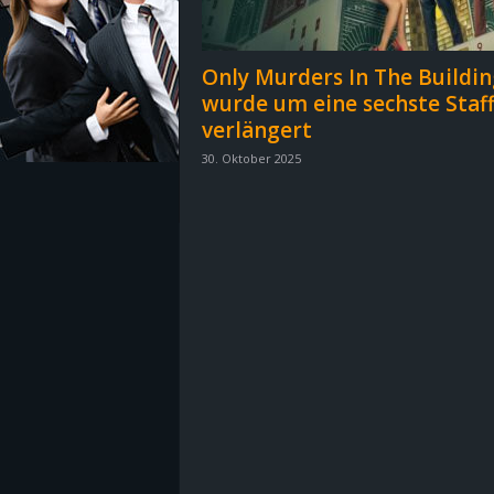
z
Only Murders In The Buildin
e
wurde um eine sechste Staff
verlängert
i
30. Oktober 2025
c
h
n
e
t
e
r