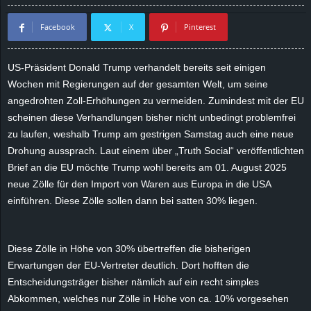
d
Facebook
X
Pinterest
e
US-Präsident Donald Trump verhandelt bereits seit einigen
–
Wochen mit Regierungen auf der gesamten Welt, um seine
angedrohten Zoll-Erhöhungen zu vermeiden. Zumindest mit der EU
E
scheinen diese Verhandlungen bisher nicht unbedingt problemfrei
zu laufen, weshalb Trump am gestrigen Samstag auch eine neue
i
Drohung aussprach. Laut einem über „Truth Social“ veröffentlichten
Brief an die EU möchte Trump wohl bereits am 01. August 2025
n
neue Zölle für den Import von Waren aus Europa in die USA
einführen. Diese Zölle sollen dann bei satten 30% liegen.
a
u
Diese Zölle in Höhe von 30% übertreffen die bisherigen
s
Erwartungen der EU-Vertreter deutlich. Dort hofften die
Entscheidungsträger bisher nämlich auf ein recht simples
g
Abkommen, welches nur Zölle in Höhe von ca. 10% vorgesehen