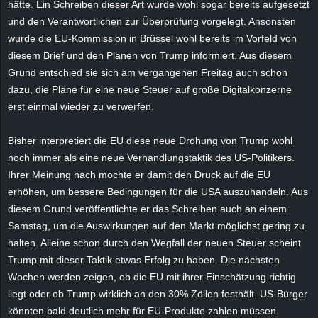
hätte. Ein Schreiben dieser Art wurde wohl sogar bereits aufgesetzt
e
und den Verantwortlichen zur Überprüfung vorgelegt. Ansonsten
wurde die EU-Kommission in Brüssel wohl bereits im Vorfeld von
z
diesem Brief und den Plänen von Trump informiert. Aus diesem
Grund entschied sie sich am vergangenen Freitag auch schon
e
dazu, die Pläne für eine neue Steuer auf große Digitalkonzerne
erst einmal wieder zu verwerfen.
i
c
Bisher interpretiert die EU diese neue Drohung von Trump wohl
noch immer als eine neue Verhandlungstaktik des US-Politikers.
h
Ihrer Meinung nach möchte er damit den Druck auf die EU
erhöhen, um bessere Bedingungen für die USA auszuhandeln. Aus
n
diesem Grund veröffentlichte er das Schreiben auch an einem
Samstag, um die Auswirkungen auf den Markt möglichst gering zu
e
halten. Alleine schon durch den Wegfall der neuen Steuer scheint
Trump mit dieser Taktik etwas Erfolg zu haben. Die nächsten
t
Wochen werden zeigen, ob die EU mit ihrer Einschätzung richtig
liegt oder ob Trump wirklich an den
30%
Zöllen festhält. US-Bürger
e
könnten bald deutlich mehr für EU-Produkte zahlen müssen.