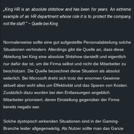
r
„King HR is an absolute shitshow and has been for years. An extreme
B
example of an HR department whose role it is to protect the company,
not the staff.“ – Quelle bei King
l
Normalerweise sollte eine gut aufgestellte Personalabteilung solche
o
Situationen verhindern. Allerdings gibt die Quelle an, dass diese
g
Abteilung bei King eine absolute
Shitshow
darstellt und eigentlich
nur dafür dar ist, um die Firma selbst und nicht die Mitarbeiter zu
!
beschützen. Die Quelle bezeichnet diese Situation als absolut
widerlich. Bei Microsoft dreht sich trotz der enormen Gewinne
aktuell aber wohl alles um Effektivität und das Sparen von Kosten.
Zusätzlich dazu wurden bei den Entlassungen angeblich
Mitarbeiter priorisiert, deren Einstellung gegenüber der Firma
bereits negativ war.
Solche dystopisch wirkenden Situationen sind in der Gaming-
Branche leider allgegenwärtig. Als Nutzer sollte man das Ganze