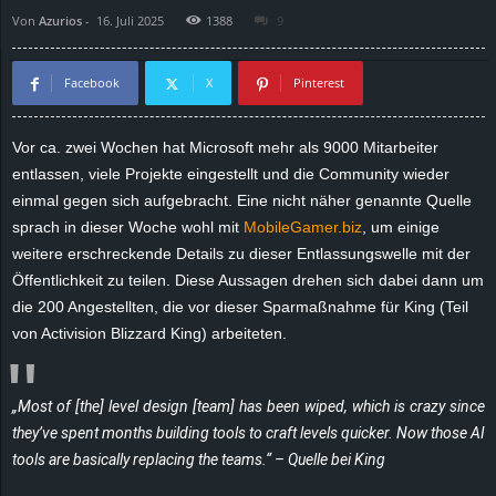
Von
Azurios
-
16. Juli 2025
1388
9
d
e
Facebook
X
Pinterest
–
Vor ca. zwei Wochen hat Microsoft mehr als 9000 Mitarbeiter
entlassen, viele Projekte eingestellt und die Community wieder
E
einmal gegen sich aufgebracht. Eine nicht näher genannte Quelle
i
sprach in dieser Woche wohl mit
MobileGamer.biz
, um einige
weitere erschreckende Details zu dieser Entlassungswelle mit der
n
Öffentlichkeit zu teilen. Diese Aussagen drehen sich dabei dann um
die 200 Angestellten, die vor dieser Sparmaßnahme für King (Teil
a
von Activision Blizzard King) arbeiteten.
u
„Most of [the] level design [team] has been wiped, which is crazy since
s
they’ve spent months building tools to craft levels quicker. Now those AI
tools are basically replacing the teams.“ – Quelle bei King
g