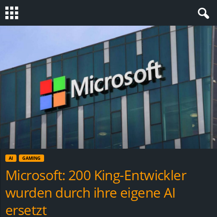
S
t
e
v
i
n
AI
GAMING
h
Microsoft: 200 King-Entwickler
wurden durch ihre eigene AI
o
ersetzt
.