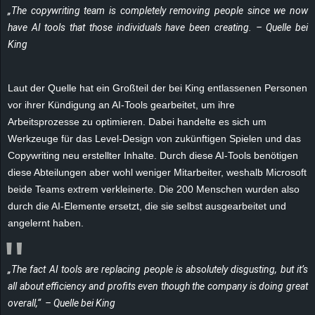
„The copywriting team is completely removing people since we now
e
have AI tools that those individuals have been creating. – Quelle bei
z
King
e
Laut der Quelle hat ein Großteil der bei King entlassenen Personen
vor ihrer Kündigung an AI-Tools gearbeitet, um ihre
i
Arbeitsprozesse zu optimieren. Dabei handelte es sich um
c
Werkzeuge für das Level-Design von zukünftigen Spielen und das
Copywriting neu erstellter Inhalte. Durch diese AI-Tools benötigen
h
diese Abteilungen aber wohl weniger Mitarbeiter, weshalb Microsoft
beide Teams extrem verkleinerte. Die 200 Menschen wurden also
n
durch die AI-Elemente ersetzt, die sie selbst ausgearbeitet und
angelernt haben.
e
t
„The fact AI tools are replacing people is absolutely disgusting, but it’s
all about efficiency and profits even though the company is doing great
e
overall,“ – Quelle bei King