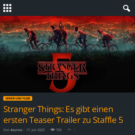
S
t
e
v
i
n
SERIEN UND FILME
h
Stranger Things: Es gibt einen
ersten Teaser Trailer zu Staffle 5
o
.
Von
Azurios
-
17. Juli 2025
756
4