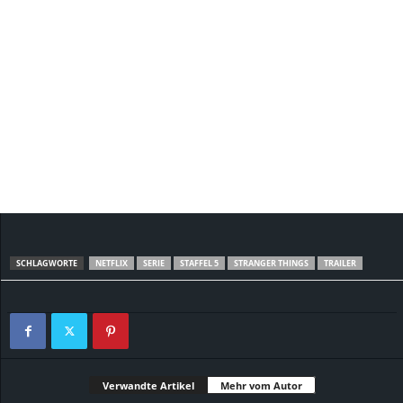
SCHLAGWORTE
NETFLIX
SERIE
STAFFEL 5
STRANGER THINGS
TRAILER
Verwandte Artikel
Mehr vom Autor