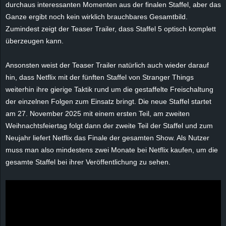
durchaus interessanten Momenten aus der finalen Staffel, aber das
e
Ganze ergibt noch kein wirklich brauchbares Gesamtbild.
Zumindest zeigt der Teaser Trailer, dass Staffel 5 optisch komplett
z
überzeugen kann.
e
Ansonsten weist der Teaser Trailer natürlich auch wieder darauf
i
hin, dass Netflix mit der fünften Staffel von Stranger Things
weiterhin ihre gierige Taktik rund um die gestaffelte Freischaltung
c
der einzelnen Folgen zum Einsatz bringt. Die neue Staffel startet
am 27. November 2025 mit einem ersten Teil, am zweiten
h
Weihnachtsfeiertag folgt dann der zweite Teil der Staffel und zum
Neujahr liefert Netflix das Finale der gesamten Show. Als Nutzer
n
muss man also mindestens zwei Monate bei Netflix kaufen, um die
gesamte Staffel bei ihrer Veröffentlichung zu sehen.
e
t
e