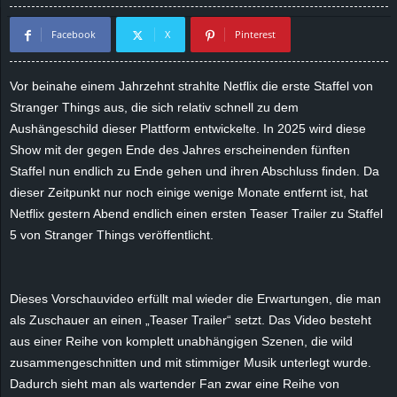
d
Facebook
X
Pinterest
e
Vor beinahe einem Jahrzehnt strahlte Netflix die erste Staffel von
–
Stranger Things aus, die sich relativ schnell zu dem
Aushängeschild dieser Plattform entwickelte. In 2025 wird diese
E
Show mit der gegen Ende des Jahres erscheinenden fünften
Staffel nun endlich zu Ende gehen und ihren Abschluss finden. Da
i
dieser Zeitpunkt nur noch einige wenige Monate entfernt ist, hat
Netflix gestern Abend endlich einen ersten Teaser Trailer zu Staffel
n
5 von Stranger Things veröffentlicht.
a
u
Dieses Vorschauvideo erfüllt mal wieder die Erwartungen, die man
als Zuschauer an einen „Teaser Trailer“ setzt. Das Video besteht
s
aus einer Reihe von komplett unabhängigen Szenen, die wild
zusammengeschnitten und mit stimmiger Musik unterlegt wurde.
g
Dadurch sieht man als wartender Fan zwar eine Reihe von