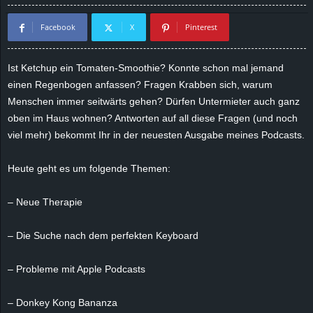
d
Facebook
X
Pinterest
e
Ist Ketchup ein Tomaten-Smoothie? Konnte schon mal jemand
–
einen Regenbogen anfassen? Fragen Krabben sich, warum
Menschen immer seitwärts gehen? Dürfen Untermieter auch ganz
E
oben im Haus wohnen? Antworten auf all diese Fragen (und noch
viel mehr) bekommt Ihr in der neuesten Ausgabe meines Podcasts.
i
Heute geht es um folgende Themen:
n
– Neue Therapie
a
u
– Die Suche nach dem perfekten Keyboard
s
– Probleme mit Apple Podcasts
g
– Donkey Kong Bananza