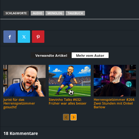
SCHLAGWORTE
AUDIO
MONOLOG
TAGEBUCH
Verwandte Artikel
Mehr vom Autor
Jurist für das
Stevinho Talks #632:
Herrenspielzimmer #264:
Herrenspielzimmer
Früher war alles besser
Zwei Stunden mit Onkel
gesucht!
Barlow
18 Kommentare