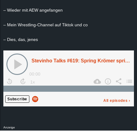
e
– Wieder mit AEW angefangen
z
– Mein Wrestling-Channel auf Tiktok und co
e
– Dies, das, jenes
i
c
h
n
e
t
e
Anzeige