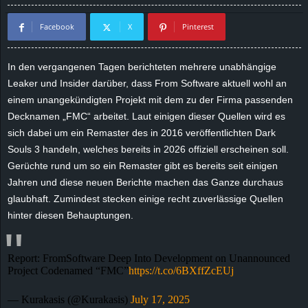
d
Facebook
X
Pinterest
e
In den vergangenen Tagen berichteten mehrere unabhängige
–
Leaker und Insider darüber, dass From Software aktuell wohl an
einem unangekündigten Projekt mit dem zu der Firma passenden
E
Decknamen „FMC“ arbeitet. Laut einigen dieser Quellen wird es
sich dabei um ein Remaster des in 2016 veröffentlichten Dark
i
Souls 3 handeln, welches bereits in 2026 offiziell erscheinen soll.
Gerüchte rund um so ein Remaster gibt es bereits seit einigen
n
Jahren und diese neuen Berichte machen das Ganze durchaus
glaubhaft. Zumindest stecken einige recht zuverlässige Quellen
a
hinter diesen Behauptungen.
u
Report: FromSoftware Deep Into Development on Unannounced
s
Project Codenamed “FMC”
https://t.co/6BXffZcEUj
g
— Kurakasis (@Kurakasis)
July 17, 2025