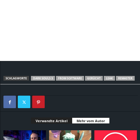
SCHLAGWORTE
DARK SOULS 3
FROM SOFTWARE
GERÜCHT
LEAK
REMASTER
Verwandte Artikel
Mehr vom Autor