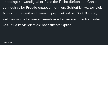
unbedingt notwendig, aber Fans der Reihe dürften das Ganze
r
dennoch voller Freude entgegennehmen. Schließlich warten viele
B
Menschen derzeit noch immer gespannt auf ein Dark Souls 4,
welches möglicherweise niemals erscheinen wird. Ein Remaster
l
von Teil 3 ist vielleicht die nächstbeste Option.
o
Anzeige
g
!