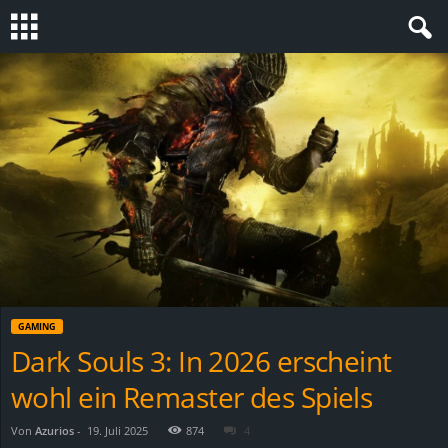
S
t
e
v
i
n
GAMING
h
Dark Souls 3: In 2026 erscheint
wohl ein Remaster des Spiels
o
.
Von
Azurios
-
19. Juli 2025
874
4