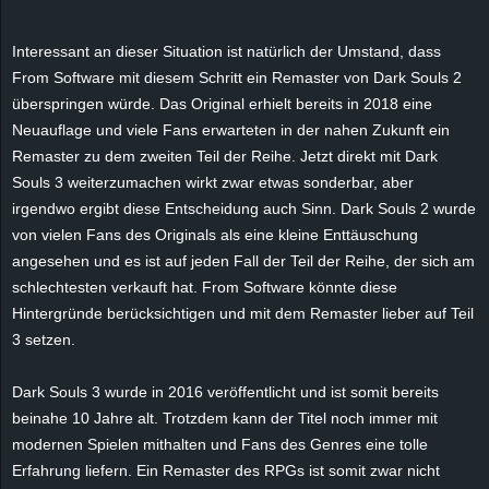
e
Interessant an dieser Situation ist natürlich der Umstand, dass
z
From Software mit diesem Schritt ein
Remaster
von Dark Souls 2
überspringen würde. Das Original erhielt bereits in 2018 eine
e
Neuauflage und viele Fans erwarteten in der nahen Zukunft ein
Remaster
zu dem zweiten Teil der Reihe. Jetzt direkt mit Dark
i
Souls 3 weiterzumachen wirkt zwar etwas sonderbar, aber
irgendwo ergibt diese Entscheidung auch Sinn. Dark Souls 2 wurde
c
von vielen Fans des Originals als eine kleine Enttäuschung
h
angesehen und es ist auf jeden Fall der Teil der Reihe, der sich am
schlechtesten verkauft hat. From Software könnte diese
n
Hintergründe berücksichtigen und mit dem
Remaster
lieber auf Teil
3 setzen.
e
Dark Souls 3 wurde in 2016 veröffentlicht und ist somit bereits
t
beinahe 10 Jahre alt. Trotzdem kann der Titel noch immer mit
modernen Spielen mithalten und Fans des Genres eine tolle
e
Erfahrung liefern. Ein Remaster des RPGs ist somit zwar nicht