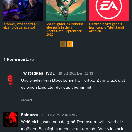
Krömer, was zockst Du
Moonlighter 2 erscheint
Electronic Arts gehört
eigentlich gerade so?
ebenfalls in dem
jetzt ganz offziell Saudi-
überfüllten September
Arabien
2026
4 Kommentare
TwistedRealityDE
19. Juli 2025 Beim 11:33
Und wieder kein Bloodborne PC Port xD Zum Glück gibt
es einen Emulator der das übernimmt.
Antwort
Balnazza
19. Juli 2025 Beim 16:06
Weiß nicht, was man da groß Remastern will…wird die
mäßigen Bossfights auch nicht fixen tbh. Aber vllt. zock