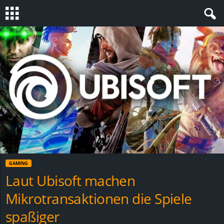
S
t
e
v
i
n
GAMING
h
Laut Ubisoft machen
Mikrotransaktionen die Spiele
o
spaßiger
.