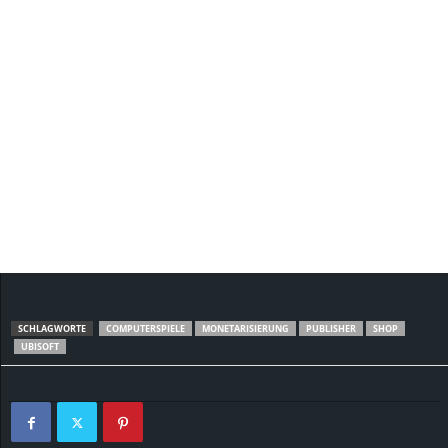
SCHLAGWORTE
COMPUTERSPIELE
MONETARISIERUNG
PUBLISHER
SHOP
UBISOFT