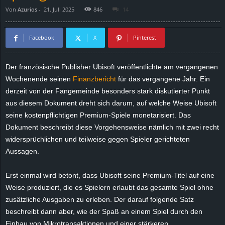
Von
Azurios
-
21. Juli 2025
846
14
d
e
Facebook
X
Pinterest
–
Der französische Publisher Ubisoft veröffentlichte am vergangenen
Wochenende seinen
Finanzbericht
für das vergangene Jahr. Ein
E
derzeit von der Fangemeinde besonders stark diskutierter Punkt
i
aus diesem Dokument dreht sich darum, auf welche Weise Ubisoft
seine kostenpflichtigen Premium-Spiele monetarisiert. Das
n
Dokument beschreibt diese Vorgehensweise nämlich mit zwei recht
widersprüchlichen und teilweise gegen Spieler gerichteten
a
Aussagen.
u
Erst einmal wird betont, dass Ubisoft seine Premium-Titel auf eine
Weise produziert, die es Spielern erlaubt das gesamte Spiel ohne
s
zusätzliche Ausgaben zu erleben. Der darauf folgende Satz
beschreibt dann aber, wie der Spaß an einem Spiel durch den
g
Einbau von Mikrotransaktionen und einer stärkeren