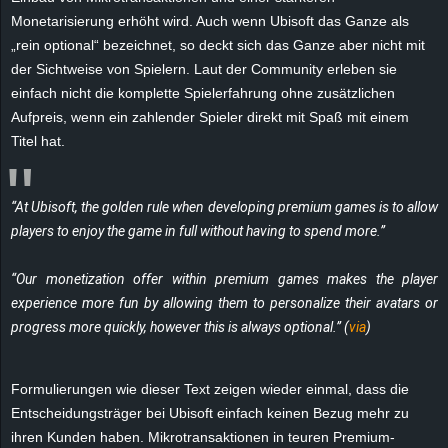
e
Monetarisierung erhöht wird. Auch wenn Ubisoft das Ganze als
„rein optional“ bezeichnet, so deckt sich das Ganze aber nicht mit
z
der Sichtweise von Spielern. Laut der Community erleben sie
einfach nicht die komplette Spielerfahrung ohne zusätzlichen
e
Aufpreis, wenn ein zahlender Spieler direkt mit Spaß mit einem
Titel hat.
i
c
“At Ubisoft, the golden rule when developing premium games is to allow
players to enjoy the game in full without having to spend more.”
h
“Our monetization offer within premium games makes the player
n
experience more fun by allowing them to personalize their avatars or
e
progress more quickly, however this is always optional.” (
via
)
t
Formulierungen wie dieser Text zeigen wieder einmal, dass die
Entscheidungsträger bei Ubisoft einfach keinen Bezug mehr zu
e
ihren Kunden haben. Mikrotransaktionen in teuren Premium-