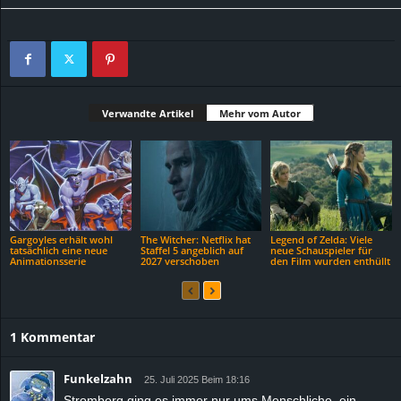
Verwandte Artikel
Mehr vom Autor
Gargoyles erhält wohl
The Witcher: Netflix hat
Legend of Zelda: Viele
tatsächlich eine neue
Staffel 5 angeblich auf
neue Schauspieler für
Animationsserie
2027 verschoben
den Film wurden enthüllt
1 Kommentar
Funkelzahn
25. Juli 2025 Beim 18:16
Stromberg ging es immer nur ums Menschliche, ein