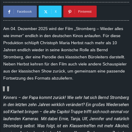
d
Facebook
X
Pinterest
e
Am 04. Dezember 2025 wird der Film „Stromberg – Wieder alles
–
wie immer“ endlich in den deutschen Kinos anlaufen. Für diese
Produktion schlüpft Christoph Maria Herbst nach mehr als 10
E
Jahren endlich wieder in seine ikonische Rolle als Bernd
Stromberg, der eine Parodie des klassischen Büroleiters darstellt.
i
Neben Herbst kehren für den Film auch viele andere Schauspieler
aus der klassischen Show zurück, um gemeinsam eine passende
n
Fortsetzung des Formats abzuliefern.
a
Kinners – der Papa kommt zurück! Wie sehr hat sich Bernd Stromberg
u
in den letzten zehn Jahren wirklich verändert? Ein großes Wiedersehen
s
soll Klarheit bringen – die alte Capitol-Truppe trifft sich noch einmal vor
laufenden Kameras. Mit dabei Ernie, Tanja, Ulf, Jennifer und natürlich
g
Stromberg selbst. Was folgt, ist ein Klassentreffen mit mehr Alkohol,