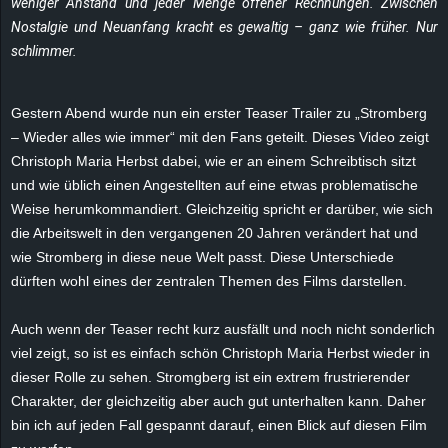
weniger Anstand und jeder Menge offener Rechnungen. Zwischen
e
Nostalgie und Neuanfang kracht es gewaltig – ganz wie früher. Nur
schlimmer.
z
e
Gestern Abend wurde nun ein erster Teaser Trailer zu „Stromberg
–
Wieder
alles wie immer“ mit den Fans geteilt. Dieses Video zeigt
i
Christoph Maria Herbst dabei, wie er an einem Schreibtisch sitzt
und wie üblich einen Angestellten auf eine etwas problematische
c
Weise herumkommandiert. Gleichzeitig spricht er darüber, wie sich
die Arbeitswelt in den vergangenen 20 Jahren verändert hat und
h
wie Stromberg in diese neue Welt passt. Diese Unterschiede
dürften wohl eines der zentralen Themen des Films darstellen.
n
e
Auch wenn der Teaser recht kurz ausfällt und noch nicht sonderlich
viel zeigt, so ist es einfach schön Christoph Maria Herbst wieder in
t
dieser Rolle zu sehen.
Stromgberg
ist ein extrem frustrierender
Charakter, der gleichzeitig aber auch gut unterhalten kann. Daher
e
bin ich auf jeden Fall gespannt darauf, einen Blick auf diesen Film