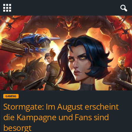
S
t
e
v
i
n
GAMING
h
Stormgate: Im August erscheint
die Kampagne und Fans sind
o
besorgt
.