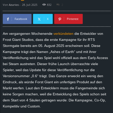
Von
Azurios
-
28. Juli 2025
832
2
d
e
Facebook
X
Pinterest
–
Am vergangenen Wochenende
verkündeten
die Entwickler von
Frost
Giant
Studios, dass die erste Kampagne für ihr RTS
E
Stormgate
bereits am 05. August 2025 erscheinen soll. Diese
i
Kampagne trägt den Namen „Ashes of Earth“ und mit ihrer
Veröffentlichung wird das Spiel wohl offiziell aus dem Early Access
n
bei Steam austreten. Dieser frühe Launch überraschte viele
Spieler, weil das Update für diese Veröffentlichung nur die
a
Versionsnummer „0.6“ trägt. Das Ganze erweckt ein wenig den
Eindruck, als würde Forst
Giant
ein unfertiges Produkt auf den
u
Markt werfen. Laut den Entwicklern muss die Fangemeinde sich
keine Sorgen machen, weil die Entwicklung des Spiels schon seit
s
dem Start von 4 Säulen getragen wurde:
Die
Kampagne,
Co-Op
,
Kompetitiv
und Custom.
g