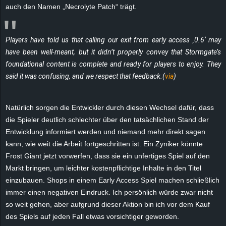
r
auch den Namen „Necrolyte Patch“ trägt.
B
Players have told us that calling our exit from early access ‚0.6‘ may
l
have been well-meant, but it didn’t properly convey that Stormgate’s
foundational content is complete and ready for players to enjoy. They
o
said it was confusing, and we respect that feedback.(
via
)
g
Natürlich sorgen die Entwickler durch diesen Wechsel dafür, dass
!
die Spieler deutlich schlechter über den tatsächlichen Stand der
Entwicklung informiert werden und niemand mehr direkt sagen
kann, wie weit die Arbeit fortgeschritten ist. Ein Zyniker könnte
Frost Giant jetzt vorwerfen, dass sie ein unfertiges Spiel auf den
Markt bringen, um leichter kostenpflichtige Inhalte in den Titel
einzubauen. Shops in einem Early Access Spiel machen schließlich
immer einen negativen Eindruck. Ich persönlich würde zwar nicht
so weit gehen, aber aufgrund dieser Aktion bin ich vor dem Kauf
des Spiels auf jeden Fall etwas vorsichtiger geworden.