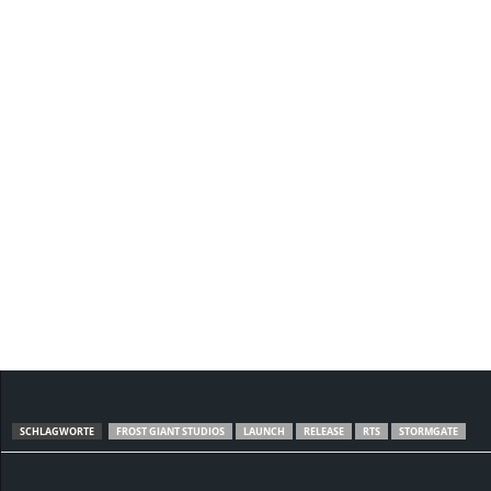
SCHLAGWORTE
FROST GIANT STUDIOS
LAUNCH
RELEASE
RTS
STORMGATE