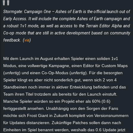
e
Stormgate: Campaign One – Ashes of Earth
is the official launch out of
z
Early Access. It will include the complete
Ashes of Earth
campaign and
a robust 1v1 mode, as well as access to the Terrain Editor Alpha and
e
Co-op mode that are still in active development based on community
feedback.
(
via
)
i
c
Mit dem Launch im August erhalten Spieler einen soliden 1v1
Modus, eine vollwertige Kampagne, einen Editor für Custom Maps
h
(
unfertig
) und einen
Co-Op-Modus
(
unfertig
). Für die besorgten
Spieler klingt es aber nicht sonderlich gut, wenn sich 2 von 4
n
Standbeinen noch immer in aktiver Entwicklung befinden und das
Team ihren Titel trotzdem als bereits für den Launch einstuft.
e
Manche Spieler würden so ein Projekt eher als 60% (0.6)
fertiggestellt ansehen. Unabhängig von den Sorgen der Fans
t
möchte sich Frost Giant in Zukunft komplett von Versionsnummern
für Updates distanzieren. Zukünftige Patches sollen dann nach
e
Einheiten im Spiel benannt werden, weshalb das 0.6 Update jetzt