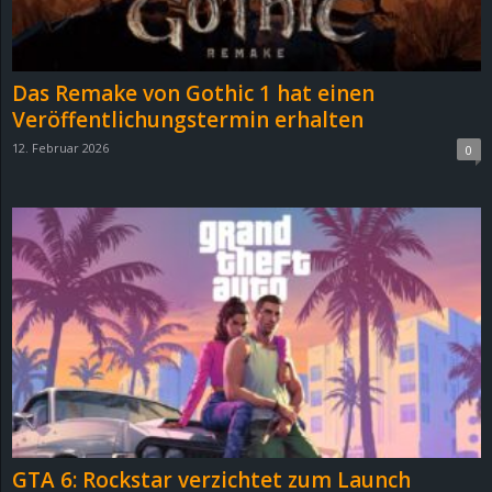
r
B
Das Remake von Gothic 1 hat einen
l
Veröffentlichungstermin erhalten
12. Februar 2026
0
o
g
!
GTA 6: Rockstar verzichtet zum Launch