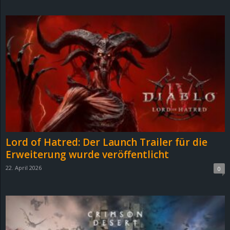
d
e
–
E
i
n
Lord of Hatred: Der Launch Trailer für die
a
Erweiterung wurde veröffentlicht
22. April 2026
0
u
s
g