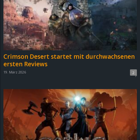
e
z
e
i
Crimson Desert startet mit durchwachsenen
c
ersten Reviews
19. März 2026
2
h
n
e
t
e