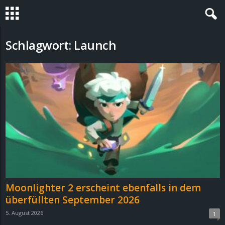
S
Schlagwort: Launch
t
e
v
i
n
h
Moonlighter 2 erscheint ebenfalls in dem
o
überfüllten September 2026
5. August 2026
1
.