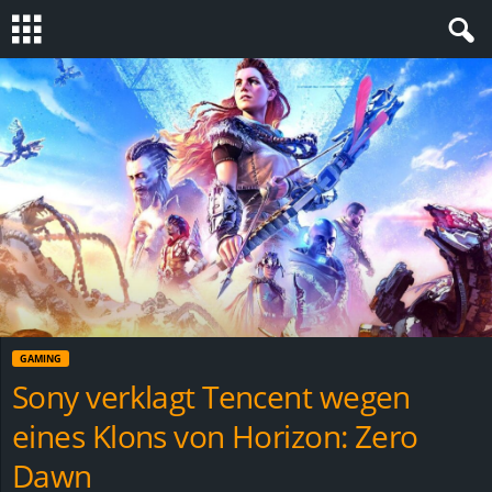
S
t
e
v
i
n
GAMING
h
Sony verklagt Tencent wegen
eines Klons von Horizon: Zero
o
Dawn
.