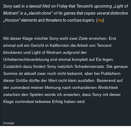
r
Sony said in a lawsuit filed on Friday that Tencent’s upcoming „Light of
Motiram“ is a „slavish clone“ of its games that copies several distinctive
B
„Horizon“ elements and threatens to confuse buyers. (
via
)
l
Mit dieser Klage möchte Sony wohl zwei Ziele erreichen. Erst
o
einmal soll ein Gericht in Kalifornien die Arbeit von Tencent
blockieren und Light of Motiram aufgrund der
g
Urheberrechtsverletzung erst einmal komplett auf Eis legen.
Zusätzlich dazu fordert Sony natürlich Schadensersatz. Die genaue
!
Summe ist aktuell zwar noch nicht bekannt, aber bei Publishern
dieser Größe dürfte der Wert nicht klein ausfallen. Basierend auf
der zumindest meiner Meinung nach vorhandenen Ähnlichkeit
zwischen den Spielen würde ich erwarten, dass Sony mit dieser
Klage zumindest teilweise Erfolg haben wird.
Anzeige