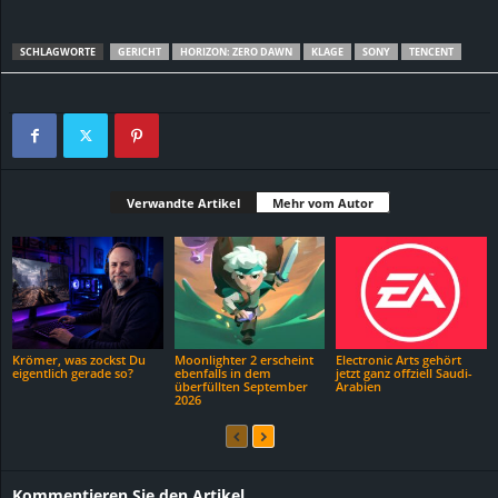
SCHLAGWORTE
GERICHT
HORIZON: ZERO DAWN
KLAGE
SONY
TENCENT
Verwandte Artikel
Mehr vom Autor
Krömer, was zockst Du
Moonlighter 2 erscheint
Electronic Arts gehört
eigentlich gerade so?
ebenfalls in dem
jetzt ganz offziell Saudi-
überfüllten September
Arabien
2026
Kommentieren Sie den Artikel