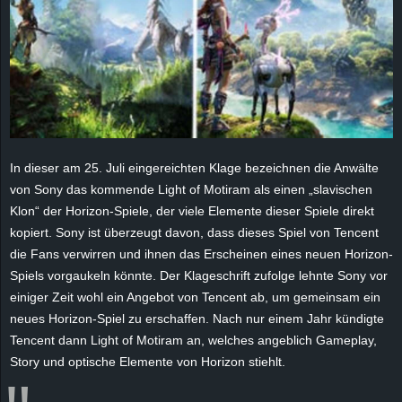
e
z
e
i
In dieser am 25. Juli eingereichten Klage bezeichnen die Anwälte
c
von Sony das kommende Light of Motiram als einen „slavischen
Klon“ der Horizon-Spiele, der viele Elemente dieser Spiele direkt
h
kopiert. Sony ist überzeugt davon, dass dieses Spiel von Tencent
die Fans verwirren und ihnen das Erscheinen eines neuen Horizon-
n
Spiels vorgaukeln könnte. Der Klageschrift zufolge lehnte Sony vor
e
einiger Zeit wohl ein Angebot von Tencent ab, um gemeinsam ein
neues Horizon-Spiel zu erschaffen. Nach nur einem Jahr kündigte
t
Tencent dann Light of Motiram an, welches angeblich Gameplay,
Story und optische Elemente von Horizon stiehlt.
e