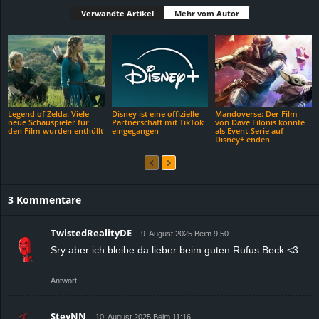
Verwandte Artikel
Mehr vom Autor
Legend of Zelda: Viele
Disney ist eine offizielle
Mandoverse: Der Film
neue Schauspieler für
Partnerschaft mit TikTok
von Dave Filonis könnte
den Film wurden enthüllt
eingegangen
als Event-Serie auf
Disney+ enden
3 Kommentare
TwistedRealityDE
9. August 2025 Beim 9:50
Sry aber ich bleibe da lieber beim guten Rufus Beck <3
Antwort
StevNN
10. August 2025 Beim 11:16