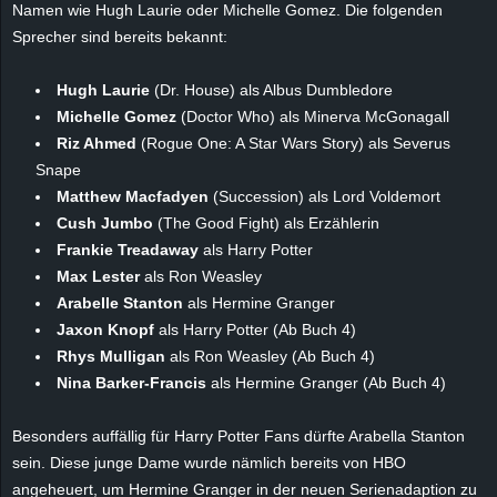
Namen wie Hugh Laurie oder Michelle Gomez. Die folgenden
e
Sprecher sind bereits bekannt:
z
Hugh Laurie
(Dr. House) als Albus Dumbledore
Michelle Gomez
(Doctor Who) als Minerva McGonagall
e
Riz Ahmed
(Rogue One: A Star Wars Story) als Severus
i
Snape
Matthew Macfadyen
(Succession) als Lord Voldemort
c
Cush Jumbo
(The Good Fight) als Erzählerin
Frankie Treadaway
als Harry Potter
h
Max Lester
als Ron Weasley
Arabelle Stanton
als Hermine Granger
n
Jaxon Knopf
als Harry Potter (Ab Buch 4)
Rhys Mulligan
als Ron Weasley (Ab Buch 4)
e
Nina Barker-Francis
als Hermine Granger (Ab Buch 4)
t
Besonders auffällig für Harry Potter Fans dürfte Arabella Stanton
e
sein. Diese junge Dame wurde nämlich bereits von HBO
angeheuert, um Hermine Granger in der neuen Serienadaption zu