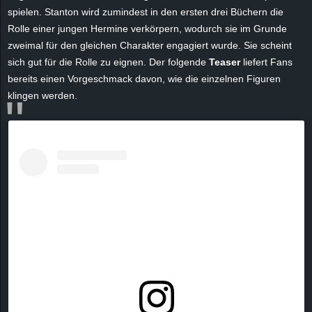
r
spielen. Stanton wird zumindest in den ersten drei Büchern die
Rolle einer jungen Hermine verkörpern, wodurch sie im Grunde
B
zweimal für den gleichen Charakter engagiert wurde. Sie scheint
sich gut für die Rolle zu eignen. Der folgende
Teaser
liefert Fans
l
bereits einen Vorgeschmack davon, wie die einzelnen Figuren
klingen werden.
o
g
!