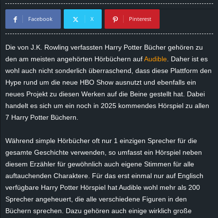
d
Facebook
X
Pinterest
e
Die von J.K. Rowling verfassten Harry Potter Bücher gehören zu
–
den am meisten angehörten Hörbüchern auf
Audible
. Daher ist es
wohl auch nicht sonderlich überraschend, dass diese Plattform den
E
Hype rund um die neue HBO Show ausnutzt und ebenfalls ein
neues Projekt zu diesen Werken auf die Beine gestellt hat. Dabei
i
handelt es sich um ein noch in 2025 kommendes Hörspiel zu allen
7 Harry Potter Büchern.
n
Während simple Hörbücher oft nur 1 einzigen Sprecher für die
a
gesamte Geschichte verwenden, so umfasst ein Hörspiel neben
u
diesem Erzähler für gewöhnlich auch eigene Stimmen für alle
auftauchenden Charaktere. Für das erst einmal nur auf Englisch
s
verfügbare Harry Potter Hörspiel hat Audible wohl mehr als 200
Sprecher angeheuert, die alle verschiedene Figuren in den
g
Büchern sprechen. Dazu gehören auch einige wirklich große