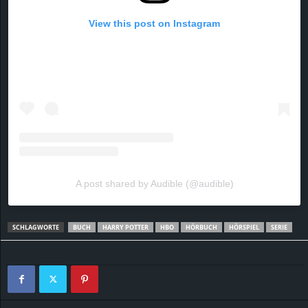
View this post on Instagram
A post shared by Audible (@audible)
SCHLAGWORTE
BUCH
HARRY POTTER
HBO
HÖRBUCH
HÖRSPIEL
SERIE